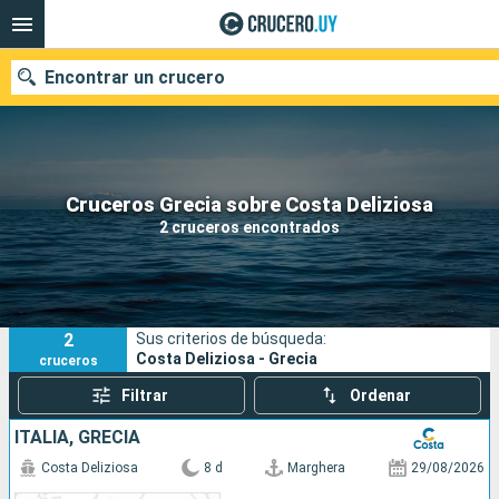
Encontrar un crucero
Nuestros destinos
Cruceros Grecia sobre Costa Deliziosa
2 cruceros encontrados
Fecha de salida
Puertos
Compañías
2
Sus criterios de búsqueda:
Buscar
Costa Deliziosa - Grecia
cruceros
Filtrar
Ordenar
ITALIA, GRECIA
Costa Deliziosa
8 d
Marghera
29/08/2026