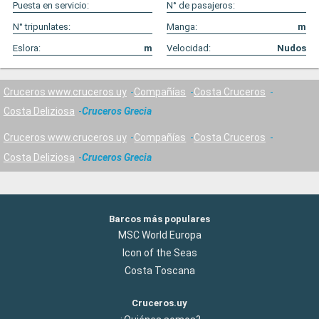
Puesta en servicio:
N° de pasajeros:
N° tripunlates:
Manga:
m
Eslora:
m
Velocidad:
Nudos
Cruceros www.cruceros.uy
Compañías
Costa Cruceros
Costa Deliziosa
Cruceros Grecia
Cruceros www.cruceros.uy
Compañías
Costa Cruceros
Costa Deliziosa
Cruceros Grecia
Barcos más populares
MSC World Europa
Icon of the Seas
Costa Toscana
Cruceros.uy