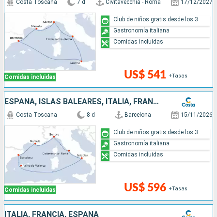
Costa Toscana
7 d
Civitavecchia - Roma
17/12/2027
Club de niños gratis desde los 3
Gastronomía italiana
Comidas incluidas
US$ 541
+Tasas
Comidas incluidas
ESPAÑA, ISLAS BALEARES, ITALIA, FRANCIA
Costa Toscana
8 d
Barcelona
15/11/2026
Club de niños gratis desde los 3
Gastronomía italiana
Comidas incluidas
US$ 596
+Tasas
Comidas incluidas
ITALIA, FRANCIA, ESPAÑA