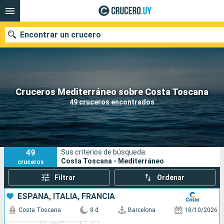
Encontrar un crucero
Nuestros destinos
Cruceros Mediterráneo sobre Costa Toscana
49 cruceros encontrados
Fecha de salida
Puertos
Compañías
49
Sus criterios de búsqueda:
Buscar
Costa Toscana - Mediterráneo
cruceros
Filtrar
Ordenar
ESPAÑA, ITALIA, FRANCIA
Costa Toscana
8 d
Barcelona
18/10/2026