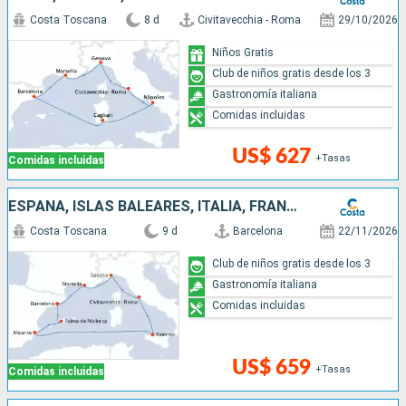
Costa Toscana
8 d
Civitavecchia - Roma
29/10/2026
Niños Gratis
Club de niños gratis desde los 3
Gastronomía italiana
Comidas incluidas
US$ 627
+Tasas
Comidas incluidas
ESPAÑA, ISLAS BALEARES, ITALIA, FRANCIA
Costa Toscana
9 d
Barcelona
22/11/2026
Club de niños gratis desde los 3
Gastronomía italiana
Comidas incluidas
US$ 659
+Tasas
Comidas incluidas