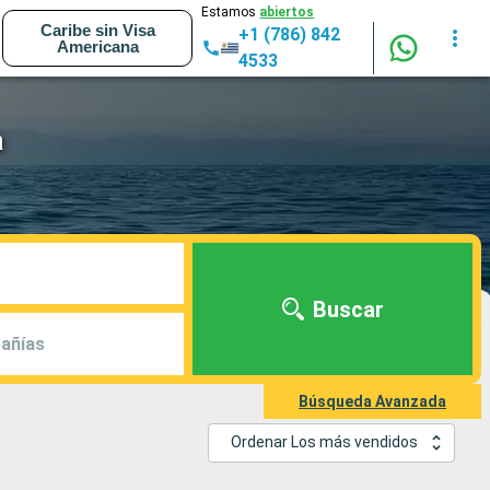
Estamos
abiertos
Caribe sin Visa
+1 (786) 842
Americana
4533
a
Buscar
añías
Búsqueda Avanzada
Ordenar Los más vendidos