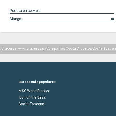
Puesta en servicio:
Manga:
m
Cruceros www.cruceros.uy
Compañías
Costa Cruceros
Costa Toscan
Barcos más populares
MSC World Europa
Icon of the Seas
Costa Toscana