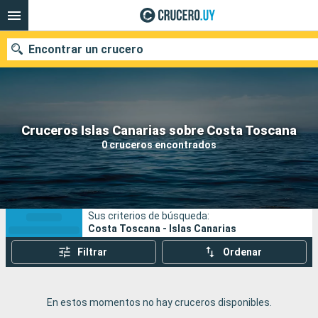
Encontrar un crucero
Nuestros destinos
Cruceros Islas Canarias sobre Costa Toscana
0 cruceros encontrados
Fecha de salida
Puertos
Compañías
Sus criterios de búsqueda:
Buscar
Costa Toscana - Islas Canarias
Filtrar
Ordenar
En estos momentos no hay cruceros disponibles.