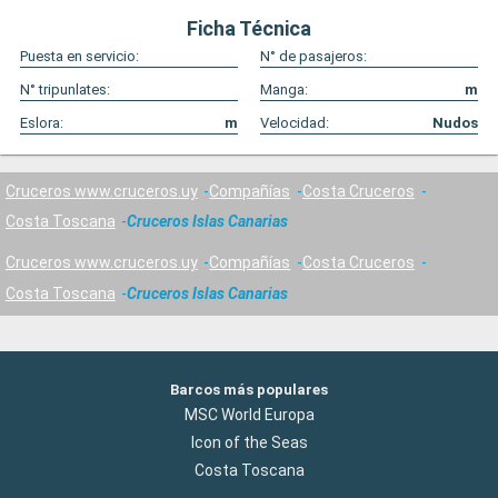
Ficha Técnica
Puesta en servicio:
N° de pasajeros:
N° tripunlates:
Manga:
m
Eslora:
m
Velocidad:
Nudos
Cruceros www.cruceros.uy
Compañías
Costa Cruceros
Costa Toscana
Cruceros Islas Canarias
Cruceros www.cruceros.uy
Compañías
Costa Cruceros
Costa Toscana
Cruceros Islas Canarias
Barcos más populares
MSC World Europa
Icon of the Seas
Costa Toscana