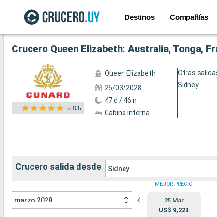
Destinos
Compañías
Ver las 72 fotos siguientes
Otras salida
Queen Elizabeth
Sidney
25/03/2028
47 d / 46 n
5.0/5
Cabina Interna
Crucero salida desde
Sidney
MEJOR PRECIO
marzo 2028
25 Mar
US$ 9,228