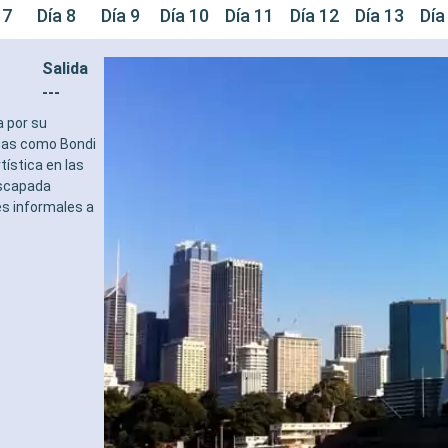
 7
Día 8
Día 9
Día 10
Día 11
Día 12
Día 13
Día
Salida
---
a por su
osas como Bondi
tística en las
escapada
és informales a