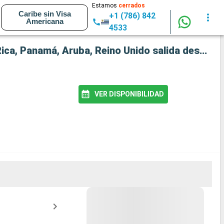
Estamos
cerrados
Caribe sin Visa
+1 (786) 842
Americana
4533
Crucero Queen Elizabeth: Australia, Tonga, Francia, Estados Unidos, Portugal, México, Costa Rica, Panamá, Aruba, Reino Unido salida desde Sidney
VER DISPONIBILIDAD