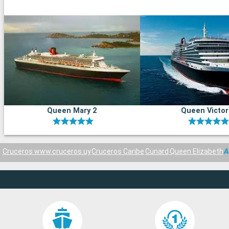
Queen Mary 2
Queen Victor
Cruceros www.cruceros.uy
Cruceros Caribe
Cunard
Queen Elizabeth
A