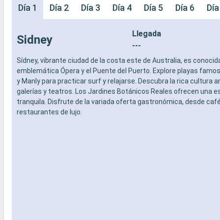
Día 1
Día 2
Día 3
Día 4
Día 5
Día 6
Día
Llegada
Sidney
---
Sídney, vibrante ciudad de la costa este de Australia, es conocid
emblemática Ópera y el Puente del Puerto. Explore playas fam
y Manly para practicar surf y relajarse. Descubra la rica cultura ar
galerías y teatros. Los Jardines Botánicos Reales ofrecen una 
tranquila. Disfrute de la variada oferta gastronómica, desde caf
restaurantes de lujo.