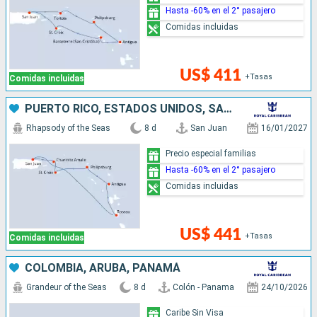
Hasta -60% en el 2° pasajero
Comidas incluidas
US$ 411
+Tasas
Comidas incluidas
PUERTO RICO, ESTADOS UNIDOS, SAN MARTÍN, ANTIGUA Y BARBUDA, DOMINICA
Rhapsody of the Seas
8 d
San Juan
16/01/2027
Precio especial familias
Hasta -60% en el 2° pasajero
Comidas incluidas
US$ 441
+Tasas
Comidas incluidas
COLOMBIA, ARUBA, PANAMÁ
Grandeur of the Seas
8 d
Colón - Panama
24/10/2026
Caribe Sin Visa