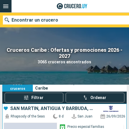
Encontrar un crucero
Cruceros Caribe : Ofertas y promociones 2026 -
Nuestros destinos
2027
3065 cruceros encontrados
Fecha de salida
Puertos
Compañías
3065
Sus criterios de búsqueda:
Caribe
cruceros
Buscar
Filtrar
Ordenar
SAN MARTÍN, ANTIGUA Y BARBUDA, PUERTO RICO
Rhapsody of the Seas
8 d
San Juan
26/09/2026
Precio especial familias