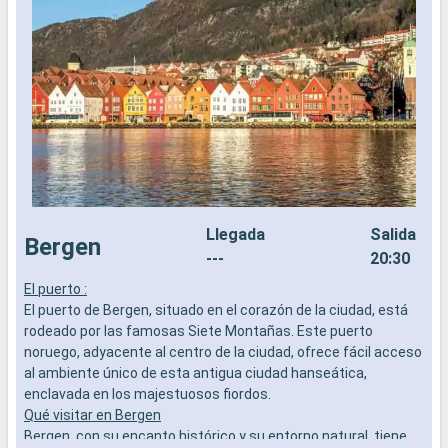
Llegada
Salida
Bergen
---
20:30
El puerto :
F
El puerto de Bergen, situado en el corazón de la ciudad, está
e
rodeado por las famosas Siete Montañas. Este puerto
r
noruego, adyacente al centro de la ciudad, ofrece fácil acceso
p
al ambiente único de esta antigua ciudad hanseática,
c
enclavada en los majestuosos fiordos.
l
Qué visitar en Bergen
i
Bergen, con su encanto histórico y su entorno natural, tiene