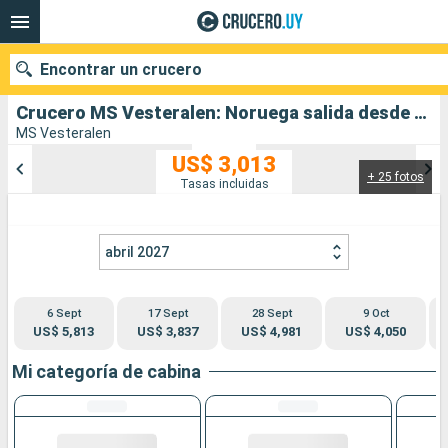
Encontrar un crucero
Crucero MS Vesteralen: Noruega salida desde Bergen
MS Vesteralen
US$ 3,013
+ 25 fotos
Nuestros destinos
Tasas incluidas
Fecha de salida
abril 2027
Puertos
Compañías
6 Sept
17 Sept
28 Sept
9 Oct
Buscar
US$ 5,813
US$ 3,837
US$ 4,981
US$ 4,050
Mi categoría de cabina