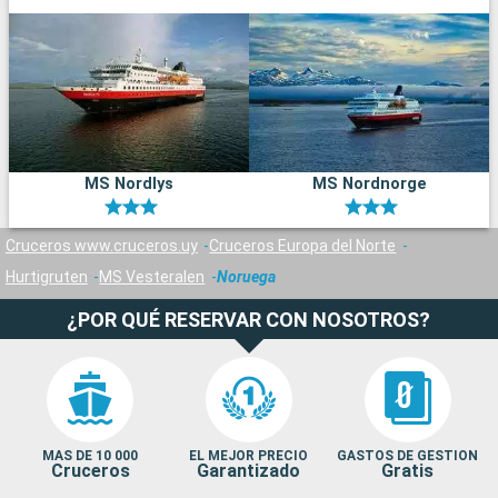
L
q
p
M
MS Nordlys
MS Nordnorge
f
d
c
Cruceros www.cruceros.uy
Cruceros Europa del Norte
d
Hurtigruten
MS Vesteralen
Noruega
m
d
¿POR QUÉ RESERVAR CON NOSOTROS?
s
n
MAS DE 10 000
EL MEJOR PRECIO
GASTOS DE GESTION
Cruceros
Garantizado
Gratis