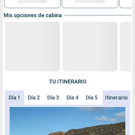
Mis opciones de cabina
TU ITINERARIO
Día 1
Día 2
Día 3
Día 4
Día 5
Día 6
Itinerario
Día 