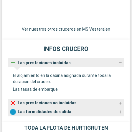
D
t
l
u
Ver nuestros otros cruceros en MS Vesteralen
Å
INFOS CRUCERO
a
c
Las prestaciones incluídas
d
e
El alojamiento en la cabina asignada durante toda la
g
duracion del crucero
f
Las tasas de embarque
Las prestaciones no incluídas
E
Las formalidades de salida
o
o
p
TODA LA FLOTA DE HURTIGRUTEN
c