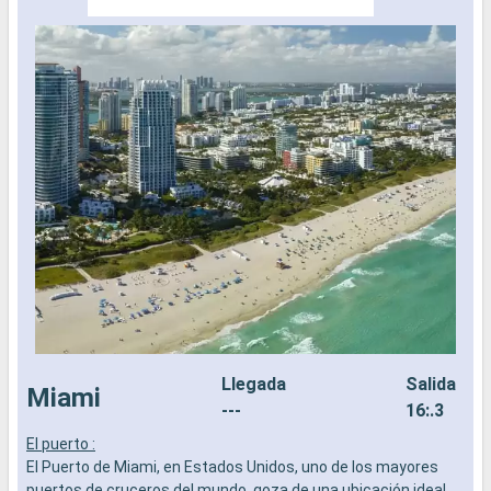
Llegada
Salida
Miami
---
16:.3
El puerto :
L
El Puerto de Miami, en Estados Unidos, uno de los mayores
a
puertos de cruceros del mundo, goza de una ubicación ideal
b