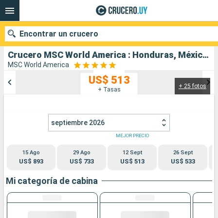
Encontrar un crucero
Crucero MSC World America : Honduras, México, Bahamas, Estados Unidos salida desde Miami
MSC World America
US$ 513
+ 25 fotos
Nuestros destinos
+ Tasas
Fecha de salida
septiembre 2026
Puertos
Compañías
MEJOR PRECIO
15 Ago
29 Ago
12 Sept
26 Sept
Buscar
US$ 893
US$ 733
US$ 513
US$ 533
Mi categoría de cabina