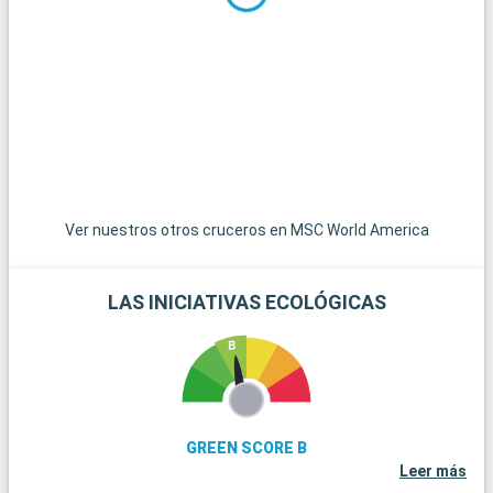
Unidos, es accesible por una carretera panorámica y ofrece
un ambiente relajado con casas de colores y puestas de sol
espectaculares. Las islas de las Bahamas, las joyas del
Caribe, están a poca distancia en barco y son un paraíso para
pasar el día en sus playas de arena blanca. Para los amantes
del submarinismo, los arrecifes de coral de Cayo Largo
ofrecen una experiencia submarina extraordinaria. Estos
destinos alrededor de Miami revelan la belleza natural y la
diversidad cultural de la región.
Ver nuestros otros cruceros en MSC World America
LAS INICIATIVAS ECOLÓGICAS
GREEN SCORE B
Leer más