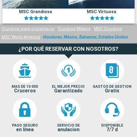
MSC Grandiosa
MSC Virtuosa
Cruceros www.cruceros.uy
Cruceros México
MSC Cruceros
MSC World America
Honduras, México, Bahamas, Estados Unidos
¿POR QUÉ RESERVAR CON NOSOTROS?
MAS DE 10 000
EL MEJOR PRECIO
GASTOS DE GESTION
Cruceros
Garantizado
Gratis
PAGO SEGURO
SERVICIO DE
DISPONIBLE
en línea
anulacion
7/7 d