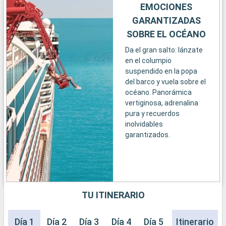
EMOCIONES
GARANTIZADAS
SOBRE EL OCÉANO
Da el gran salto: lánzate
en el columpio
suspendido en la popa
del barco y vuela sobre el
océano. Panorámica
vertiginosa, adrenalina
pura y recuerdos
inolvidables
garantizados.
TU ITINERARIO
Día 1
Día 2
Día 3
Día 4
Día 5
Día 6
Itinerario
Día 