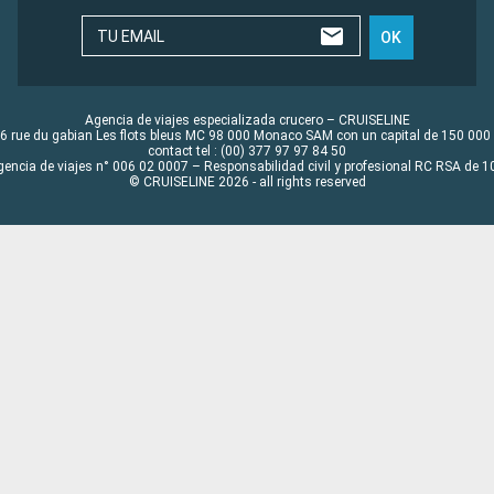
TU EMAIL
OK
Agencia de viajes especializada crucero – CRUISELINE
6 rue du gabian Les flots bleus MC 98 000 Monaco SAM con un capital de 150 000
contact tel : (00) 377 97 97 84 50
gencia de viajes n° 006 02 0007 – Responsabilidad civil y profesional RC RSA de
© CRUISELINE 2026 - all rights reserved