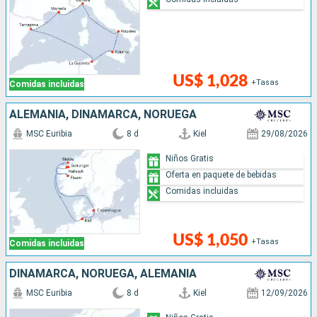
US$ 1,028
+Tasas
Comidas incluidas
ALEMANIA, DINAMARCA, NORUEGA
MSC Euribia
8 d
Kiel
29/08/2026
Niños Gratis
Oferta en paquete de bebidas
Comidas incluidas
US$ 1,050
+Tasas
Comidas incluidas
DINAMARCA, NORUEGA, ALEMANIA
MSC Euribia
8 d
Kiel
12/09/2026