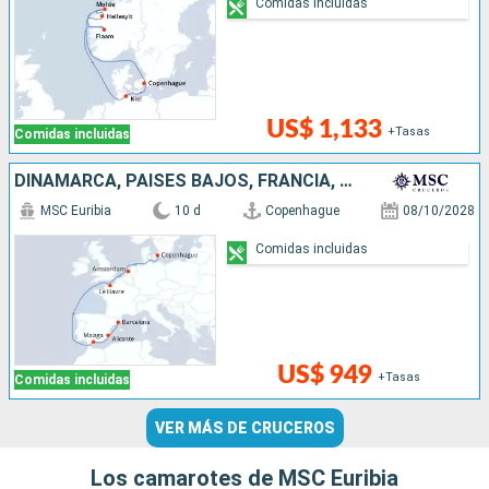
Comidas incluidas
US$ 1,133
+Tasas
Comidas incluidas
DINAMARCA, PAISES BAJOS, FRANCIA, ESPAÑA
MSC Euribia
10 d
Copenhague
08/10/2028
Comidas incluidas
US$ 949
+Tasas
Comidas incluidas
VER MÁS DE CRUCEROS
Los camarotes de MSC Euribia