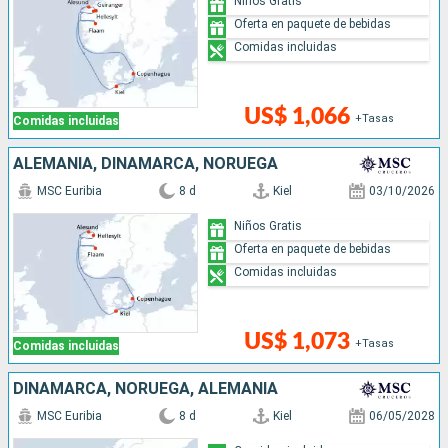
Niños Gratis
Oferta en paquete de bebidas
Comidas incluidas
US$ 1,066
+Tasas
Comidas incluidas
ALEMANIA, DINAMARCA, NORUEGA
MSC Euribia
8 d
Kiel
03/10/2026
Niños Gratis
Oferta en paquete de bebidas
Comidas incluidas
US$ 1,073
+Tasas
Comidas incluidas
DINAMARCA, NORUEGA, ALEMANIA
MSC Euribia
8 d
Kiel
06/05/2028