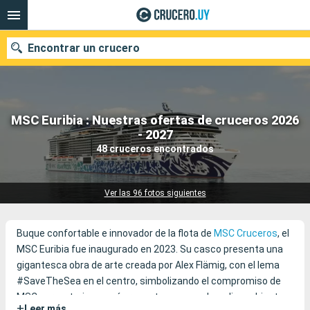
Encontrar un crucero
MSC Euribia : Nuestras ofertas de cruceros 2026
Nuestros destinos
- 2027
48 cruceros encontrados
Fecha de salida
Puertos
Compañías
Ver las 96 fotos siguientes
Buscar
Buque confortable e innovador de la flota de
MSC Cruceros
, el
MSC Euribia fue inaugurado en 2023. Su casco presenta una
gigantesca obra de arte creada por Alex Flämig, con el lema
#SaveTheSea en el centro, simbolizando el compromiso de
MSC por un turismo más respetuoso con el medio ambiente.
+
Leer más