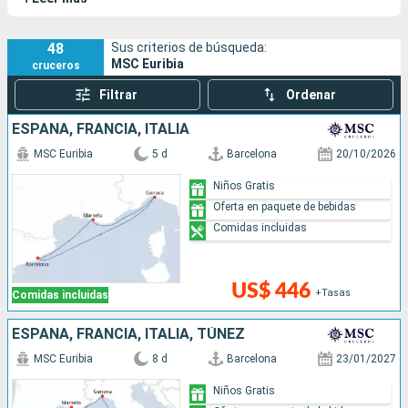
48
Sus criterios de búsqueda:
MSC Euribia
cruceros
Filtrar
Ordenar
ESPAÑA, FRANCIA, ITALIA
MSC Euribia
5 d
Barcelona
20/10/2026
Niños Gratis
Oferta en paquete de bebidas
Comidas incluidas
US$ 446
+Tasas
Comidas incluidas
ESPAÑA, FRANCIA, ITALIA, TÚNEZ
MSC Euribia
8 d
Barcelona
23/01/2027
Niños Gratis