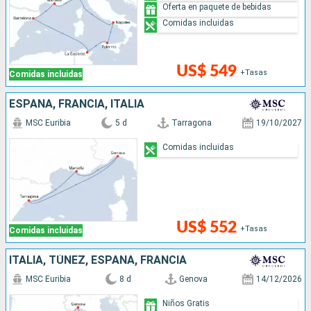
Oferta en paquete de bebidas
Comidas incluidas
US$ 549
+Tasas
Comidas incluidas
ESPAÑA, FRANCIA, ITALIA
MSC Euribia
5 d
Tarragona
19/10/2027
Comidas incluidas
US$ 552
+Tasas
Comidas incluidas
ITALIA, TÚNEZ, ESPAÑA, FRANCIA
MSC Euribia
8 d
Genova
14/12/2026
Niños Gratis