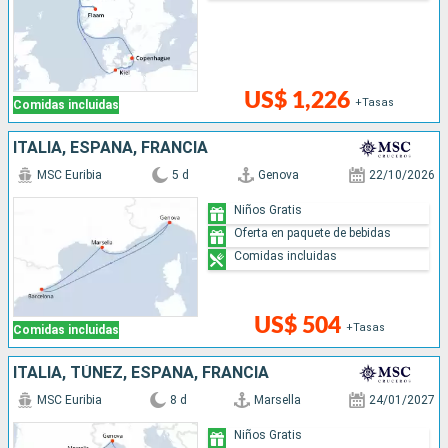
US$ 1,226
+Tasas
Comidas incluidas
ITALIA, ESPAÑA, FRANCIA
MSC Euribia
5 d
Genova
22/10/2026
Niños Gratis
Oferta en paquete de bebidas
Comidas incluidas
US$ 504
+Tasas
Comidas incluidas
ITALIA, TÚNEZ, ESPAÑA, FRANCIA
MSC Euribia
8 d
Marsella
24/01/2027
Niños Gratis