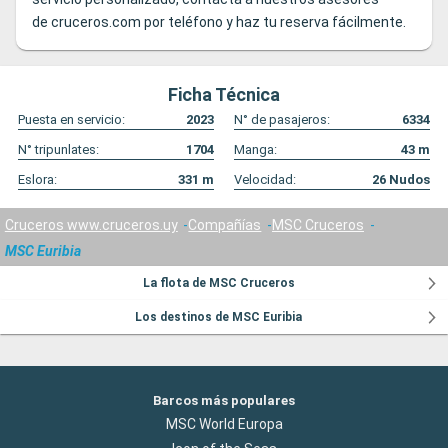
de
cruceros.com
por teléfono y haz tu reserva fácilmente.
Ficha Técnica
Puesta en servicio:
2023
N° de pasajeros:
6334
N° tripunlates:
1704
Manga:
43
m
Eslora:
331
m
Velocidad:
26
Nudos
Cruceros www.cruceros.uy
Compañías
MSC Cruceros
MSC Euribia
La flota de MSC Cruceros
Los destinos de MSC Euribia
Barcos más populares
MSC World Europa