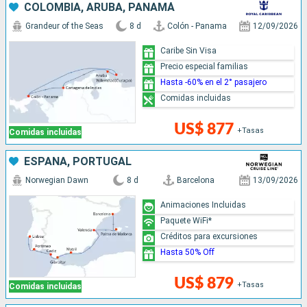
COLOMBIA, ARUBA, PANAMÁ
Grandeur of the Seas
8 d
Colón - Panama
12/09/2026
Caribe Sin Visa
Precio especial familias
Hasta -60% en el 2° pasajero
Comidas incluidas
US$ 877
+Tasas
Comidas incluidas
ESPAÑA, PORTUGAL
Norwegian Dawn
8 d
Barcelona
13/09/2026
Animaciones Incluidas
Paquete WiFi*
Créditos para excursiones
Hasta 50% Off
US$ 879
+Tasas
Comidas incluidas