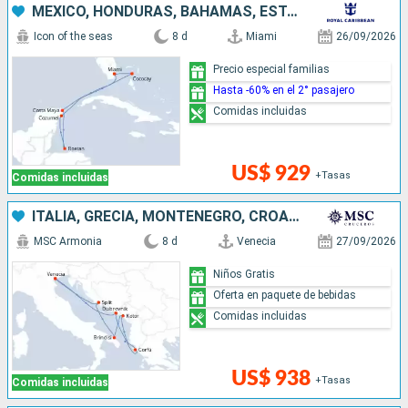
MÉXICO, HONDURAS, BAHAMAS, ESTADOS UNIDOS
Icon of the seas
8 d
Miami
26/09/2026
Precio especial familias
Hasta -60% en el 2° pasajero
Comidas incluidas
US$ 929
+Tasas
Comidas incluidas
ITALIA, GRECIA, MONTENEGRO, CROACIA
MSC Armonia
8 d
Venecia
27/09/2026
Niños Gratis
Oferta en paquete de bebidas
Comidas incluidas
US$ 938
+Tasas
Comidas incluidas