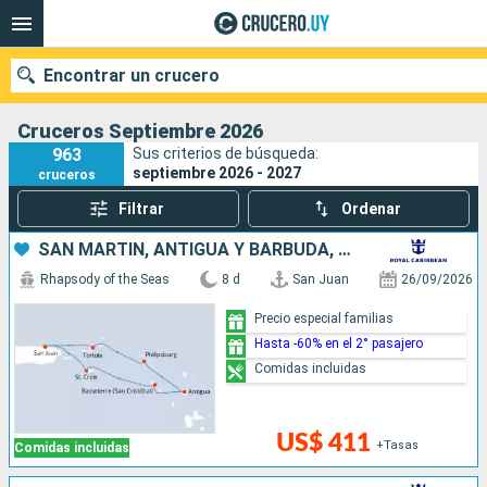
Encontrar un crucero
Cruceros Septiembre 2026
963
Sus criterios de búsqueda:
septiembre 2026 - 2027
cruceros
Nuestros destinos
Filtrar
Ordenar
Fecha de salida
SAN MARTÍN, ANTIGUA Y BARBUDA, PUERTO RICO
Rhapsody of the Seas
8 d
San Juan
26/09/2026
Puertos
Compañías
Precio especial familias
Hasta -60% en el 2° pasajero
Buscar
Comidas incluidas
US$ 411
+Tasas
Comidas incluidas