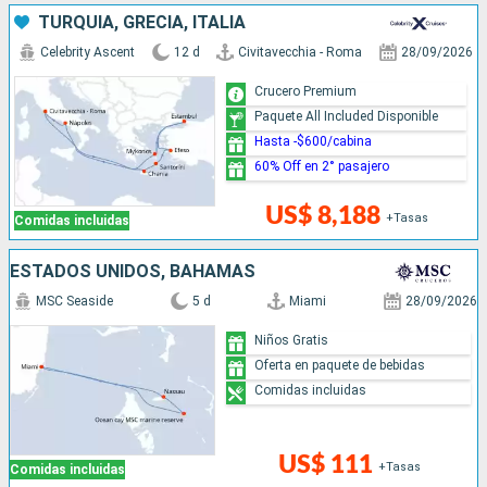
TURQUÍA, GRECIA, ITALIA
Celebrity Ascent
12 d
Civitavecchia - Roma
28/09/2026
Crucero Premium
Paquete All Included Disponible
Hasta -$600/cabina
60% Off en 2° pasajero
US$ 8,188
+Tasas
Comidas incluidas
ESTADOS UNIDOS, BAHAMAS
MSC Seaside
5 d
Miami
28/09/2026
Niños Gratis
Oferta en paquete de bebidas
Comidas incluidas
US$ 111
+Tasas
Comidas incluidas