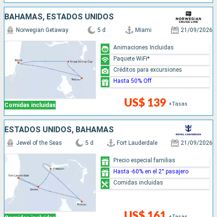
BAHAMAS, ESTADOS UNIDOS
Norwegian Getaway
5 d
Miami
21/09/2026
Animaciones Incluidas
Paquete WiFi*
Créditos para excursiones
Hasta 50% Off
US$ 139
+Tasas
Comidas incluidas
ESTADOS UNIDOS, BAHAMAS
Jewel of the Seas
5 d
Fort Lauderdale
21/09/2026
Precio especial familias
Hasta -60% en el 2° pasajero
Comidas incluidas
US$ 161
+Tasas