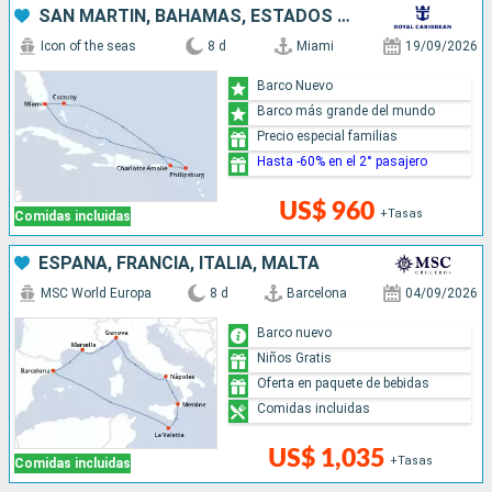
SAN MARTÍN, BAHAMAS, ESTADOS UNIDOS
Icon of the seas
8 d
Miami
19/09/2026
Barco Nuevo
Barco más grande del mundo
Precio especial familias
Hasta -60% en el 2° pasajero
US$ 960
+Tasas
Comidas incluidas
ESPAÑA, FRANCIA, ITALIA, MALTA
MSC World Europa
8 d
Barcelona
04/09/2026
Barco nuevo
Niños Gratis
Oferta en paquete de bebidas
Comidas incluidas
US$ 1,035
+Tasas
Comidas incluidas