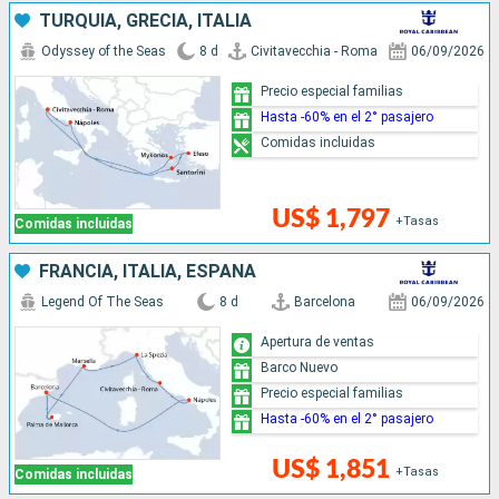
TURQUÍA, GRECIA, ITALIA
Odyssey of the Seas
8 d
Civitavecchia - Roma
06/09/2026
Precio especial familias
Hasta -60% en el 2° pasajero
Comidas incluidas
US$ 1,797
+Tasas
Comidas incluidas
FRANCIA, ITALIA, ESPAÑA
Legend Of The Seas
8 d
Barcelona
06/09/2026
Apertura de ventas
Barco Nuevo
Precio especial familias
Hasta -60% en el 2° pasajero
US$ 1,851
+Tasas
Comidas incluidas