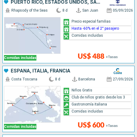
PUERTO RICO, ESTADOS UNIDOS, SAN MARTÍN, ANTIGUA Y BARBUDA, DOMINICA
Rhapsody of the Seas
8 d
San Juan
05/09/2026
Precio especial familias
Hasta -60% en el 2° pasajero
Comidas incluidas
US$ 488
+Tasas
Comidas incluidas
ESPAÑA, ITALIA, FRANCIA
Costa Toscana
8 d
Barcelona
27/09/2026
Niños Gratis
Club de niños gratis desde los 3
Gastronomía italiana
Comidas incluidas
US$ 600
+Tasas
Comidas incluidas