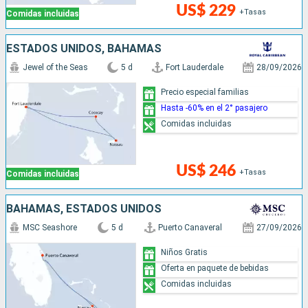
US$ 229
+Tasas
Comidas incluidas
ESTADOS UNIDOS, BAHAMAS
Jewel of the Seas
5 d
Fort Lauderdale
28/09/2026
Precio especial familias
Hasta -60% en el 2° pasajero
Comidas incluidas
US$ 246
+Tasas
Comidas incluidas
BAHAMAS, ESTADOS UNIDOS
MSC Seashore
5 d
Puerto Canaveral
27/09/2026
Niños Gratis
Oferta en paquete de bebidas
Comidas incluidas