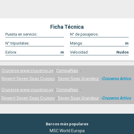
Ficha Técnica
Puesta en servicio:
N° de pasajeros:
N° tripunlates:
Manga:
m
Eslora:
m
Velocidad:
Nudos
Cruceros www.cruceros.uy
Compañías
Regent Seven Seas Cruises
Seven Seas Grandeur
Cruceros Artico
Cruceros www.cruceros.uy
Compañías
Regent Seven Seas Cruises
Seven Seas Grandeur
Cruceros Artico
Barcos más populares
MSC World Europa