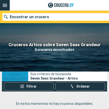
Encontrar un crucero
Nuestros destinos
Cruceros Artico sobre Seven Seas Grandeur
0 cruceros encontrados
Fecha de salida
Puertos
Compañías
Sus criterios de búsqueda:
Buscar
Seven Seas Grandeur - Artico
Filtrar
Ordenar
En estos momentos no hay cruceros disponibles.