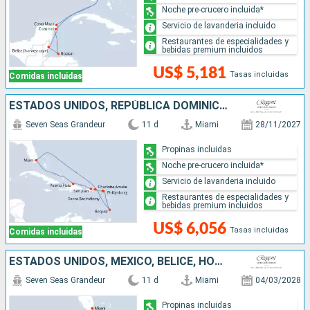
Noche pre-crucero incluida*
Servicio de lavanderia incluido
Restaurantes de especialidades y
bebidas premium incluidos
US$ 5,181
Tasas incluidas
Comidas incluidas
ESTADOS UNIDOS, REPÚBLICA DOMINICANA, PUERTO RICO, SAN MARTÍN, FRANCIA, SAN VINCENT Y LAS GRANADINAS
Seven Seas Grandeur
11 d
Miami
28/11/2027
Propinas incluidas
Noche pre-crucero incluida*
Servicio de lavanderia incluido
Restaurantes de especialidades y
bebidas premium incluidos
US$ 6,056
Tasas incluidas
Comidas incluidas
ESTADOS UNIDOS, MÉXICO, BELICE, HONDURAS, JAMAICA, ISLAS CAIMÁN
Seven Seas Grandeur
11 d
Miami
04/03/2028
Propinas incluidas