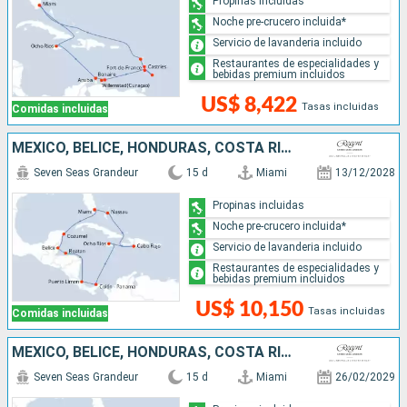
Propinas incluidas
Noche pre-crucero incluida*
Servicio de lavanderia incluido
Restaurantes de especialidades y
bebidas premium incluidos
US$ 8,422
Tasas incluidas
Comidas incluidas
MÉXICO, BELICE, HONDURAS, COSTA RICA, PANAMÁ, JAMAICA, REPÚBLICA DOMINICANA, BAHAMAS, ESTADOS UNIDOS
Seven Seas Grandeur
15 d
Miami
13/12/2028
Propinas incluidas
Noche pre-crucero incluida*
Servicio de lavanderia incluido
Restaurantes de especialidades y
bebidas premium incluidos
US$ 10,150
Tasas incluidas
Comidas incluidas
MÉXICO, BELICE, HONDURAS, COSTA RICA, PANAMÁ, COLOMBIA, JAMAICA, ISLAS CAIMÁN, ESTADOS UNIDOS
Seven Seas Grandeur
15 d
Miami
26/02/2029