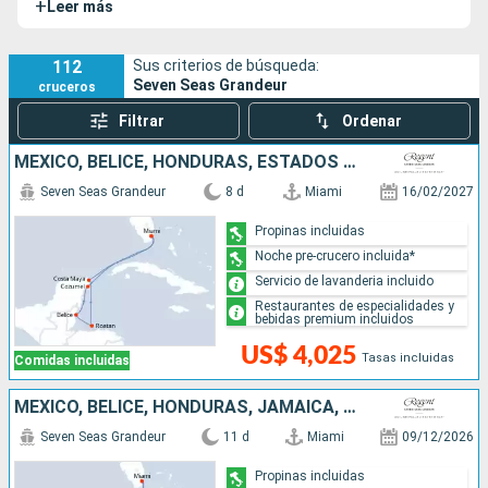
+
Leer más
todas con balcones privados que te ofrecen una vista
inigualable al océano. Los interiores están decorados con
prestigiosas obras de arte, incluyendo originales de Picasso
112
Sus criterios de búsqueda:
Seven Seas Grandeur
cruceros
y Miró, que añaden un toque artístico. Con 7 cubiertas
accesibles para ti y una tripulación atenta de 540
Filtrar
Ordenar
miembros, cada detalle está diseñado para brindarte una
MÉXICO, BELICE, HONDURAS, ESTADOS UNIDOS
comodidad excepcional y una experiencia sin igual. El Seven
Seas Grandeur cuenta con dos buques gemelos, el
Seven
Seven Seas Grandeur
8 d
Miami
16/02/2027
Seas Explorer
y el
Seven Seas Splendor
.
Propinas incluidas
Noche pre-crucero incluida*
Servicio de lavanderia incluido
Restaurantes de especialidades y
bebidas premium incluidos
US$ 4,025
Tasas incluidas
Comidas incluidas
MÉXICO, BELICE, HONDURAS, JAMAICA, ISLAS CAIMÁN, ESTADOS UNIDOS
Seven Seas Grandeur
11 d
Miami
09/12/2026
Propinas incluidas