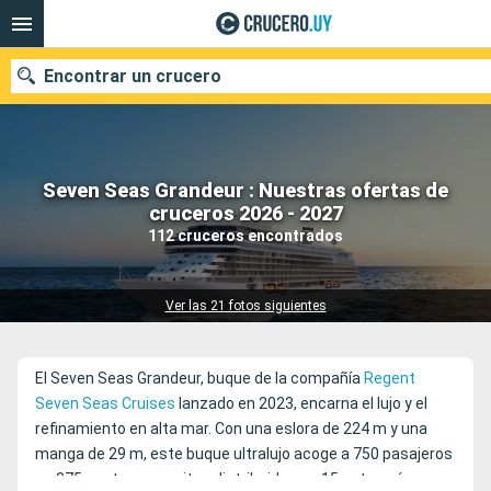
Encontrar un crucero
Seven Seas Grandeur : Nuestras ofertas de
Nuestros destinos
cruceros 2026 - 2027
112 cruceros encontrados
Fecha de salida
Puertos
Compañías
Ver las 21 fotos siguientes
Buscar
El Seven Seas Grandeur, buque de la compañía
Regent
Seven Seas Cruises
lanzado en 2023, encarna el lujo y el
refinamiento en alta mar. Con una eslora de 224 m y una
manga de 29 m, este buque ultralujo acoge a 750 pasajeros
en 375 suntuosas suites distribuidas en 15 categorías,