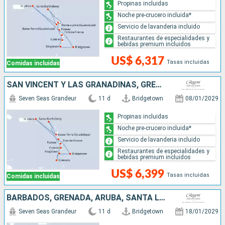
Propinas incluidas
Noche pre-crucero incluida*
Servicio de lavanderia incluido
Restaurantes de especialidades y
bebidas premium incluidos
US$ 6,317
Tasas incluidas
Comidas incluidas
SAN VINCENT Y LAS GRANADINAS, GRENADA, SANTA LUCIA, FRANCIA, ESTADOS UNIDOS, DOMINICA, BARBADOS
Seven Seas Grandeur
11 d
Bridgetown
08/01/2029
Propinas incluidas
Noche pre-crucero incluida*
Servicio de lavanderia incluido
Restaurantes de especialidades y
bebidas premium incluidos
US$ 6,399
Tasas incluidas
Comidas incluidas
BARBADOS, GRENADA, ARUBA, SANTA LUCIA, SAN VINCENT Y LAS GRANADINAS
Seven Seas Grandeur
11 d
Bridgetown
18/01/2029