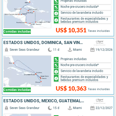
Propinas incluidas
Noche pre-crucero incluida*
Servicio de lavanderia incluido
Restaurantes de especialidades y
bebidas premium incluidos
US$ 10,351
Tasas incluidas
Comidas incluidas
ESTADOS UNIDOS, DOMINICA, SAN VINCENT Y LAS GRANADINAS
Seven Seas Grandeur
11 d
Miami
19/12/2026
Propinas incluidas
Noche pre-crucero incluida*
Servicio de lavanderia incluido
Restaurantes de especialidades y
bebidas premium incluidos
US$ 10,363
Tasas incluidas
Comidas incluidas
ESTADOS UNIDOS, MÉXICO, GUATEMALA, BELICE, HONDURAS, COSTA RICA, PANAMÁ, JAMAICA, ISLAS CAIMÁN
Seven Seas Grandeur
15 d
Miami
22/12/2027