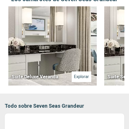
Suite Deluxe Veranda
Suite Ser
Explorar
Todo sobre Seven Seas Grandeur