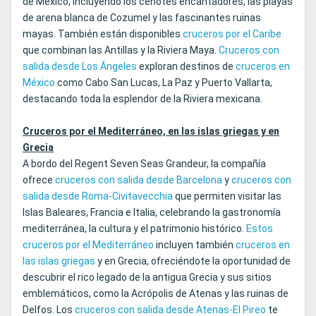
de México, incluyendo los cenotes encantadores, las playas
de arena blanca de Cozumel y las fascinantes ruinas
mayas. También están disponibles
cruceros por el Caribe
que combinan las Antillas y la Riviera Maya.
Cruceros con
salida desde Los Ángeles
exploran destinos de
cruceros en
México
como Cabo San Lucas, La Paz y Puerto Vallarta,
destacando toda la esplendor de la Riviera mexicana.
Cruceros por el Mediterráneo, en las islas griegas y en
Grecia
A bordo del Regent Seven Seas Grandeur, la compañía
ofrece
cruceros con salida desde Barcelona
y
cruceros con
salida desde Roma-Civitavecchia
que permiten visitar las
Islas Baleares, Francia e Italia, celebrando la gastronomía
mediterránea, la cultura y el patrimonio histórico.
Estos
cruceros por el Mediterráneo
incluyen también
cruceros en
las islas griegas
y en Grecia, ofreciéndote la oportunidad de
descubrir el rico legado de la antigua Grecia y sus sitios
emblemáticos, como la Acrópolis de Atenas y las ruinas de
Delfos. Los
cruceros con salida desde Atenas‑El Pireo
te