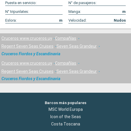
Puesta en servicio:
N° de pasajeros:
N° tripunlates:
Manga:
m
Eslora:
m
Velocidad:
Nudos
Cruceros www.cruceros.uy
Compañías
Regent Seven Seas Cruises
Seven Seas Grandeur
Cruceros Fiordos y Escandinavia
Cruceros www.cruceros.uy
Compañías
Regent Seven Seas Cruises
Seven Seas Grandeur
Cruceros Fiordos y Escandinavia
Barcos más populares
MSC World Europa
Icon of the Seas
Costa Toscana