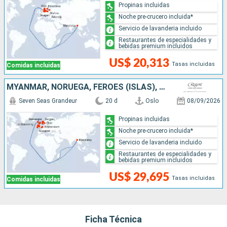
Propinas incluidas
Noche pre-crucero incluida*
Servicio de lavanderia incluido
Restaurantes de especialidades y
bebidas premium incluidos
US$ 20,313
Tasas incluidas
Comidas incluidas
MYANMAR, NORUEGA, FÉROES (ISLAS), REINO UNIDO, IRLANDA, BÉLGICA, PAISES BAJOS
Seven Seas Grandeur
20 d
Oslo
08/09/2026
Propinas incluidas
Noche pre-crucero incluida*
Servicio de lavanderia incluido
Restaurantes de especialidades y
bebidas premium incluidos
US$ 29,695
Tasas incluidas
Comidas incluidas
Ficha Técnica