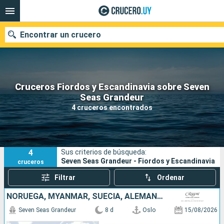
Encontrar un crucero
Cruceros Fiordos y Escandinavia sobre Seven
Nuestros destinos
Seas Grandeur
4 cruceros encontrados
Fecha de salida
Puertos
Compañías
4
Sus criterios de búsqueda:
Buscar
Seven Seas Grandeur - Fiordos y Escandinavia
cruceros
Filtrar
Ordenar
NORUEGA, MYANMAR, SUECIA, ALEMANIA, DINAMARCA
Seven Seas Grandeur
8 d
Oslo
15/08/2026