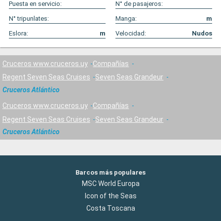
Puesta en servicio:
N° de pasajeros:
N° tripunlates:
Manga:
m
Eslora:
m
Velocidad:
Nudos
Cruceros www.cruceros.uy
Compañías
Regent Seven Seas Cruises
Seven Seas Grandeur
Cruceros Atlántico
Cruceros www.cruceros.uy
Compañías
Regent Seven Seas Cruises
Seven Seas Grandeur
Cruceros Atlántico
Barcos más populares
MSC World Europa
Icon of the Seas
Costa Toscana