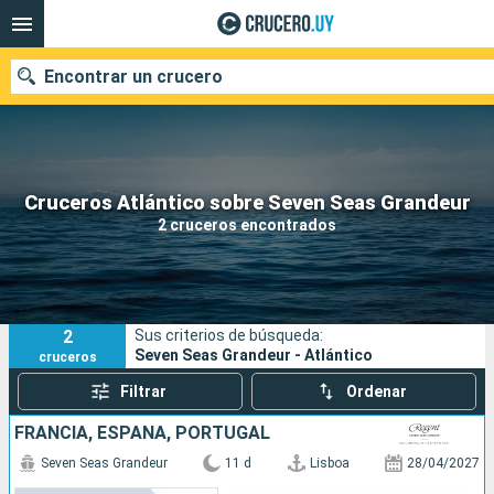
Encontrar un crucero
Nuestros destinos
Cruceros Atlántico sobre Seven Seas Grandeur
2 cruceros encontrados
Fecha de salida
Puertos
Compañías
2
Sus criterios de búsqueda:
Buscar
Seven Seas Grandeur - Atlántico
cruceros
Filtrar
Ordenar
FRANCIA, ESPAÑA, PORTUGAL
Seven Seas Grandeur
11 d
Lisboa
28/04/2027