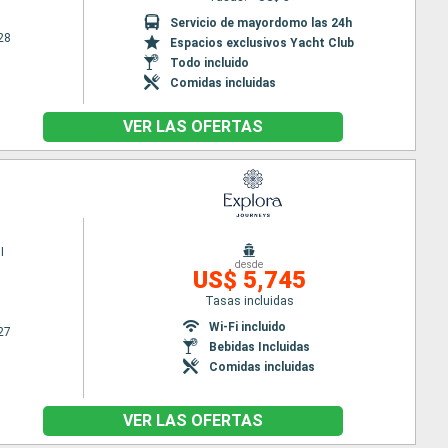
Servicio de mayordomo las 24h
28
Espacios exclusivos Yacht Club
Todo incluido
Comidas incluidas
VER LAS OFERTAS
I
desde
US$ 5,745
Tasas incluidas
Wi-Fi incluido
27
Bebidas Incluidas
Comidas incluidas
VER LAS OFERTAS