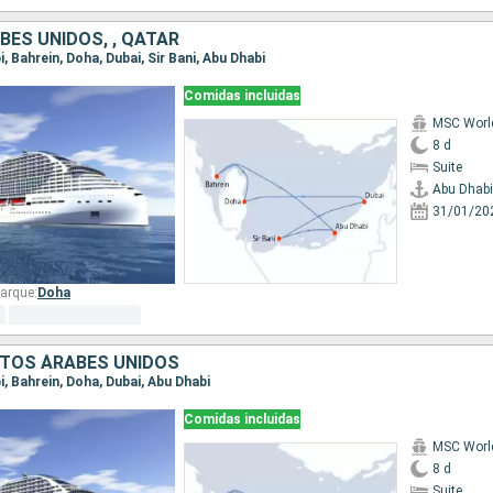
BES UNIDOS, , QATAR
i, Bahrein, Doha, Dubai, Sir Bani, Abu Dhabi
Comidas incluidas
MSC Worl
8 d
Suite
Abu Dhabi
31/01/20
arque:
Doha
RATOS ÁRABES UNIDOS
bi, Bahrein, Doha, Dubai, Abu Dhabi
Comidas incluidas
MSC Worl
8 d
Suite