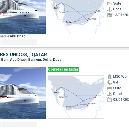
Suite
Doha
13/01/20
arque:
Abu Dhabi
BES UNIDOS, , QATAR
ir Bani, Abu Dhabi, Bahrein, Doha, Dubai
Comidas incluidas
MSC Worl
8 d
Suite
Dubai
08/01/20