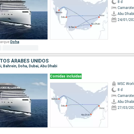
8 d
Camarote
Abu Dhabi
24/01/20
arque:
Doha
RATOS ÁRABES UNIDOS
bi, Bahrein, Doha, Dubai, Abu Dhabi
Comidas incluidas
MSC Worl
8 d
Camarote
Abu Dhabi
27/03/20