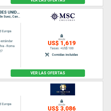
VER LAS OFERTAS
ITALIA, GRECIA, TURQUÍA, CHIPRE, EGIPTO, OMAN, QATAR, EMIRATOS ÁRABES UNIDOS
Itinerario : Civitavecchia - Roma, Nápoles, El Pireo Atenas, Marmaris, Limassol, Alejandria, Canal de Suez, Canal de suez (sortie), Muscat, Doha, Dubai
d Europa
desde
 estándar
US$ 1,619
chia - Roma
Tasas: +US$ 100
27
Comidas incluidas
VER LAS OFERTAS
d Europa
desde
US$ 3,086