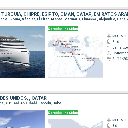
Comidas incluidas
MSC Worl
21 d
Camarote
Civitavec
21/11/20
BES UNIDOS, , QATAR
bai, Sir Bani, Abu Dhabi, Bahrein, Doha
Comidas incluidas
MSC Worl
8 d