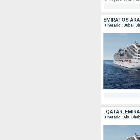
Otros puertos de emb
EMIRATOS ÁRA
Itinerario : Dubai, S
, QATAR, EMI
Itinerario : Abu Dhab