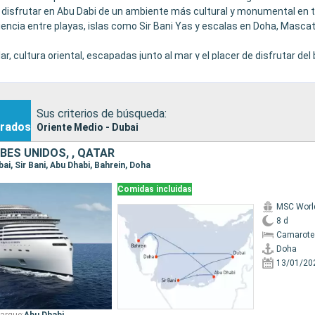
d; disfrutar en Abu Dabi de un ambiente más cultural y monumental en t
iencia entre playas, islas como Sir Bani Yas y escalas en Doha, Mascat
 cultura oriental, escapadas junto al mar y el placer de disfrutar del
liar como por una experiencia más refinada e inmersiva.
Sus criterios de búsqueda:
rados
Oriente Medio - Dubai
BES UNIDOS, , QATAR
bai, Sir Bani, Abu Dhabi, Bahrein, Doha
Comidas incluidas
MSC Worl
8 d
Camarote
Doha
13/01/20