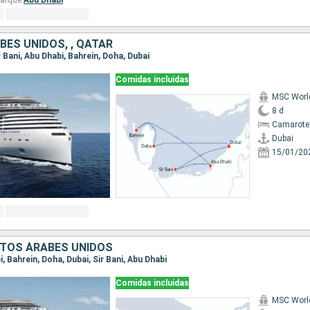
arque:
Abu Dhabi
BES UNIDOS, , QATAR
ir Bani, Abu Dhabi, Bahrein, Doha, Dubai
Comidas incluidas
MSC Worl
8 d
Camarote
Dubai
15/01/20
RATOS ÁRABES UNIDOS
i, Bahrein, Doha, Dubai, Sir Bani, Abu Dhabi
Comidas incluidas
MSC Worl