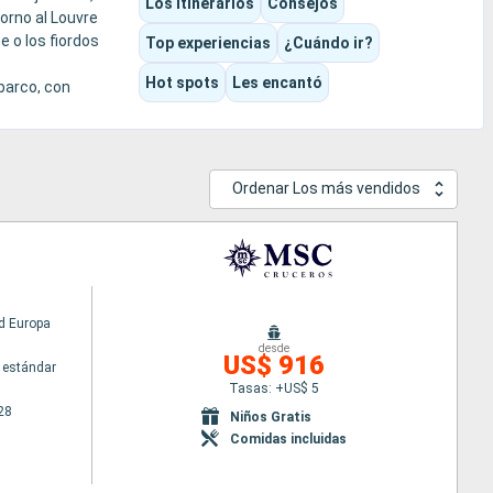
Los itinerarios
Consejos
orno al Louvre
e o los fiordos
Top experiencias
¿Cuándo ir?
Hot spots
Les encantó
 barco, con
Ordenar Los más vendidos
d Europa
desde
US$ 916
 estándar
Tasas: +US$ 5
28
Niños Gratis
Comidas incluidas