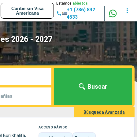
Estamos
abiertos
Caribe sin Visa
+1 (786) 842
Americana
4533
nes 2026 - 2027
Buscar
añías
Búsqueda Avanzada
ACCESO RÁPIDO
 Burj Khalifa,