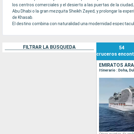
los centros comerciales y el desierto a las puertas de la ciuda
Abu Dhabi o la gran mezquita Sheikh Zayed; y prolongar la exper
de Khasab.
El destino combina con naturalidad una modernidad espectacular,
cruceros que pueden apostar tanto por el entretenimiento fami
FILTRAR LA BÚSQUEDA
54
cruceros
encont
EMIRATOS ÁRA
Itinerario : Doha, Du