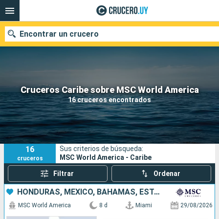
Encontrar un crucero
Nuestros destinos
Cruceros Caribe sobre MSC World America
16 cruceros encontrados
Fecha de salida
Puertos
Compañías
16
Sus criterios de búsqueda:
Buscar
MSC World America - Caribe
cruceros
Filtrar
Ordenar
HONDURAS, MÉXICO, BAHAMAS, ESTADOS UNIDOS
MSC World America
8 d
Miami
29/08/2026