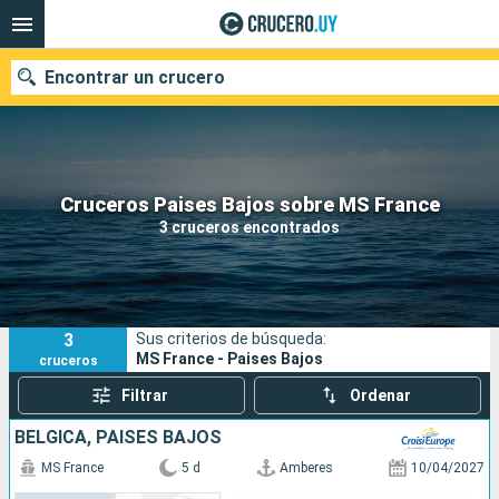
Encontrar un crucero
Nuestros destinos
Cruceros Paises Bajos sobre MS France
3 cruceros encontrados
Fecha de salida
Puertos
Compañías
3
Sus criterios de búsqueda:
Buscar
MS France - Paises Bajos
cruceros
Filtrar
Ordenar
BÉLGICA, PAISES BAJOS
MS France
5 d
Amberes
10/04/2027