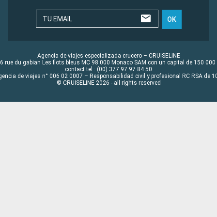
TU EMAIL
OK
Agencia de viajes especializada crucero – CRUISELINE
6 rue du gabian Les flots bleus MC 98 000 Monaco SAM con un capital de 150 000
contact tel : (00) 377 97 97 84 50
gencia de viajes n° 006 02 0007 – Responsabilidad civil y profesional RC RSA de
© CRUISELINE 2026 - all rights reserved