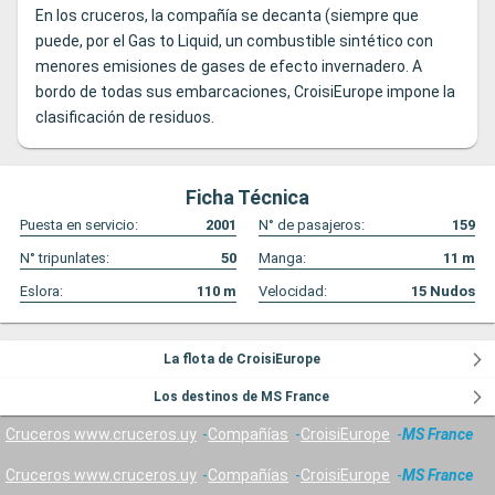
En los cruceros, la compañía se decanta (siempre que
puede, por el Gas to Liquid, un combustible sintético con
menores emisiones de gases de efecto invernadero. A
bordo de todas sus embarcaciones, CroisiEurope impone la
clasificación de residuos.
Ficha Técnica
Puesta en servicio:
2001
N° de pasajeros:
159
N° tripunlates:
50
Manga:
11
m
Eslora:
110
m
Velocidad:
15
Nudos
La flota de CroisiEurope
Los destinos de MS France
Cruceros www.cruceros.uy
Compañías
CroisiEurope
MS France
Cruceros www.cruceros.uy
Compañías
CroisiEurope
MS France