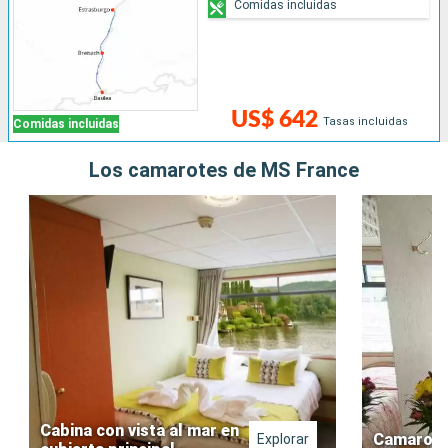
Comidas incluidas
US$ 642
Tasas incluidas
Comidas incluidas
Los camarotes de MS France
Cabina con vista al mar en
Camarote 
Explorar