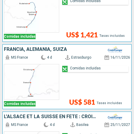
Comidas incluidas
US$ 1,421
Tasas incluidas
Comidas incluidas
FRANCIA, ALEMANIA, SUIZA
MS France
4 d
Estrasburgo
16/11/2026
Comidas incluidas
US$ 581
Tasas incluidas
Comidas incluidas
L'ALSACE ET LA SUISSE EN FÊTE : CROISIÈRE ALLIANT UN SAVOIR-FAIRE EXCEPTIONNEL, DES SAVEURS UNIQUES ET UNE CULTURE LOCALE INCOMPARABLE
MS France
4 d
Basilea
25/11/2027