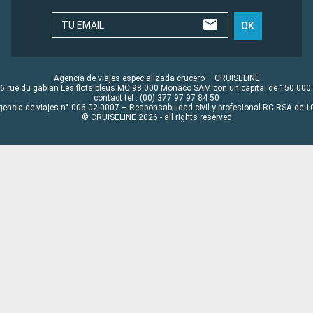
TU EMAIL
OK
Agencia de viajes especializada crucero – CRUISELINE
6 rue du gabian Les flots bleus MC 98 000 Monaco SAM con un capital de 150 000
contact tel : (00) 377 97 97 84 50
gencia de viajes n° 006 02 0007 – Responsabilidad civil y profesional RC RSA de
© CRUISELINE 2026 - all rights reserved