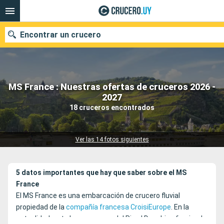
Encontrar un crucero
MS France : Nuestras ofertas de cruceros 2026 -
Nuestros destinos
2027
18 cruceros encontrados
Fecha de salida
Puertos
Compañías
Ver las 14 fotos siguientes
Buscar
5 datos importantes que hay que saber sobre el MS
France
El MS France es una embarcación de crucero fluvial
propiedad de la
compañía francesa CroisiEurope
. En la
actualidad, este barco navega del Rin al Danubio ofreciendo