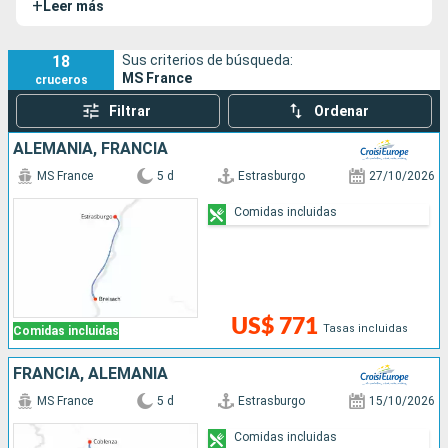
+
Leer más
a sus pasajeros un descubrimiento original de los países
que atraviesa.
18
Sus criterios de búsqueda:
MS France
cruceros
Filtrar
Ordenar
ALEMANIA, FRANCIA
MS France
5 d
Estrasburgo
27/10/2026
Comidas incluidas
US$ 771
Tasas incluidas
Comidas incluidas
FRANCIA, ALEMANIA
MS France
5 d
Estrasburgo
15/10/2026
Comidas incluidas