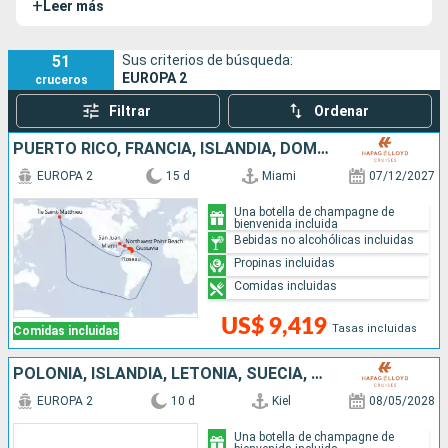
+
Leer más
miembros de la tripulación, es decir, una proporción cercana
a 1 por 1).
51
Sus criterios de búsqueda:
EUROPA 2
cruceros
Filtrar
Ordenar
PUERTO RICO, FRANCIA, ISLANDIA, DOMINICA, SANTA LUCIA, REINO UNIDO, ESTADOS UNIDOS
EUROPA 2
15 d
Miami
07/12/2027
Una botella de champagne de
bienvenida incluida
Bebidas no alcohólicas incluidas
Propinas incluidas
Comidas incluidas
US$ 9,419
Tasas incluidas
Comidas incluidas
POLONIA, ISLANDIA, LETONIA, SUECIA, DINAMARCA, ALEMANIA
EUROPA 2
10 d
Kiel
08/05/2028
Una botella de champagne de