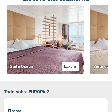
Suite Ocean
Suite con
Explorar
Todo sobre EUROPA 2
El barco