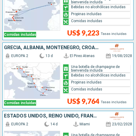
bienvenida incluida
Bebidas no alcohólicas incluidas
Propinas incluidas
Comidas incluidas
US$ 9,223
Tasas incluidas
Comidas incluidas
GRECIA, ALBANIA, MONTENEGRO, CROACIA, ESLOVENIA, ITALIA
EUROPA 2
13 d
El Pireo Atenas
19/08/2028
Una botella de champagne de
bienvenida incluida
Bebidas no alcohólicas incluidas
Propinas incluidas
Comidas incluidas
US$ 9,764
Tasas incluidas
Comidas incluidas
ESTADOS UNIDOS, REINO UNIDO, FRANCIA, ISLANDIA, SANTA LUCIA, BARBADOS, SAN VINCENT Y LAS GRANADINAS
EUROPA 2
14 d
Miami
23/02/2028
Una botella de champagne de