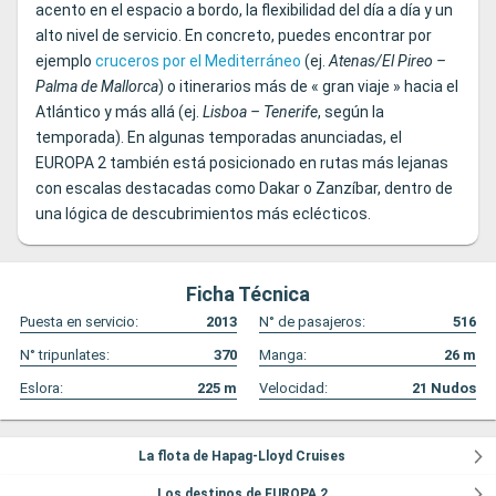
acento en el espacio a bordo, la flexibilidad del día a día y un
alto nivel de servicio. En concreto, puedes encontrar por
ejemplo
cruceros por el Mediterráneo
(ej.
Atenas/El Pireo –
Palma de Mallorca
) o itinerarios más de « gran viaje » hacia el
Atlántico y más allá (ej.
Lisboa – Tenerife
, según la
temporada). En algunas temporadas anunciadas, el
EUROPA 2 también está posicionado en rutas más lejanas
con escalas destacadas como Dakar o Zanzíbar, dentro de
una lógica de descubrimientos más eclécticos.
Ficha Técnica
Puesta en servicio:
2013
N° de pasajeros:
516
N° tripunlates:
370
Manga:
26
m
Eslora:
225
m
Velocidad:
21
Nudos
La flota de Hapag-Lloyd Cruises
Los destinos de EUROPA 2