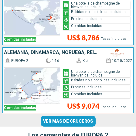
Una botella de champagne de
bienvenida incluida
Bebidas no alcohólicas incluidas
Propinas incluidas
Comidas incluidas
US$ 8,786
Tasas incluidas
Comidas incluidas
ALEMANIA, DINAMARCA, NORUEGA, REINO UNIDO, BÉLGICA
EUROPA 2
14 d
Kiel
10/10/2027
Una botella de champagne de
bienvenida incluida
Bebidas no alcohólicas incluidas
Propinas incluidas
Comidas incluidas
US$ 9,074
Tasas incluidas
Comidas incluidas
VER MÁS DE CRUCEROS
Los camarotes de EUROPA 2