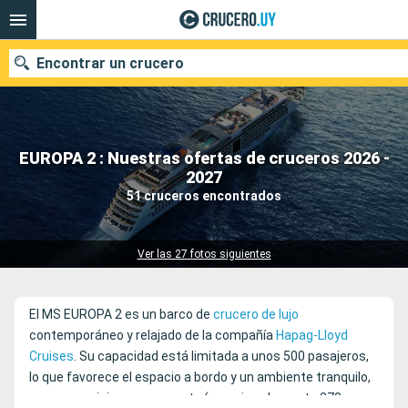
Encontrar un crucero
EUROPA 2 : Nuestras ofertas de cruceros 2026 -
Nuestros destinos
2027
51 cruceros encontrados
Fecha de salida
Puertos
Compañías
Ver las 27 fotos siguientes
Buscar
El MS EUROPA 2 es un barco de
crucero de lujo
contemporáneo y
relajado
de la compañía
Hapag-Lloyd
Cruises
. Su capacidad está limitada a unos 500 pasajeros,
lo que favorece el espacio a bordo y un ambiente tranquilo,
con un servicio muy presente (aproximadamente 370