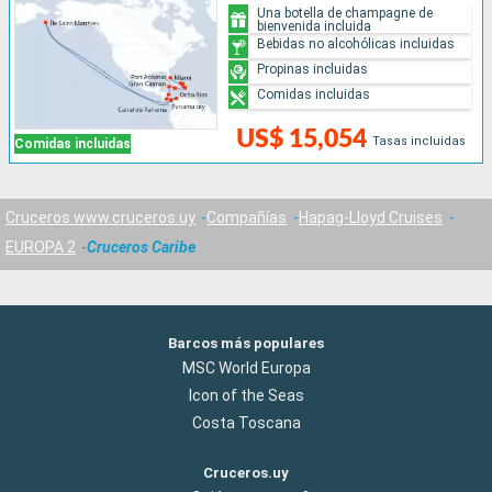
Una botella de champagne de
bienvenida incluida
Bebidas no alcohólicas incluidas
Propinas incluidas
Comidas incluidas
US$ 15,054
Tasas incluidas
Comidas incluidas
Cruceros www.cruceros.uy
Compañías
Hapag-Lloyd Cruises
EUROPA 2
Cruceros Caribe
Barcos más populares
MSC World Europa
Icon of the Seas
Costa Toscana
Cruceros.uy