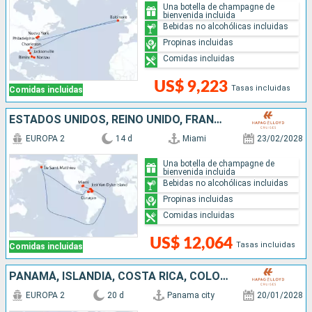
Una botella de champagne de
bienvenida incluida
Bebidas no alcohólicas incluidas
Propinas incluidas
Comidas incluidas
US$ 9,223
Tasas incluidas
Comidas incluidas
ESTADOS UNIDOS, REINO UNIDO, FRANCIA, ISLANDIA, SANTA LUCIA, BARBADOS, SAN VINCENT Y LAS GRANADINAS
EUROPA 2
14 d
Miami
23/02/2028
Una botella de champagne de
bienvenida incluida
Bebidas no alcohólicas incluidas
Propinas incluidas
Comidas incluidas
US$ 12,064
Tasas incluidas
Comidas incluidas
PANAMÁ, ISLANDIA, COSTA RICA, COLOMBIA, ISLAS CAIMÁN, JAMAICA, REPÚBLICA DOMINICANA, GRECIA, REINO UNIDO, ESTADOS UNIDOS
EUROPA 2
20 d
Panama city
20/01/2028