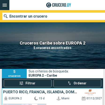
Encontrar un crucero
Nuestros destinos
Cruceros Caribe sobre EUROPA 2
5 cruceros encontrados
Fecha de salida
Puertos
Compañías
5
Sus criterios de búsqueda:
Buscar
EUROPA 2 - Caribe
cruceros
Filtrar
Ordenar
PUERTO RICO, FRANCIA, ISLANDIA, DOMINICA, SANTA LUCIA, REINO UNIDO, ESTADOS UNIDOS
EUROPA 2
15 d
Miami
07/12/2027