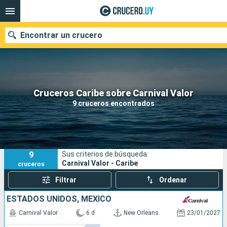
Encontrar un crucero
Nuestros destinos
Cruceros Caribe sobre Carnival Valor
9 cruceros encontrados
Fecha de salida
Puertos
Compañías
9
Sus criterios de búsqueda:
Buscar
Carnival Valor - Caribe
cruceros
Filtrar
Ordenar
ESTADOS UNIDOS, MÉXICO
Carnival Valor
6 d
New Orleans
23/01/2027