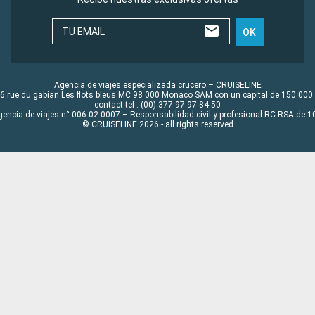
TU EMAIL
OK
Agencia de viajes especializada crucero – CRUISELINE
6 rue du gabian Les flots bleus MC 98 000 Monaco SAM con un capital de 150 000
contact tel : (00) 377 97 97 84 50
gencia de viajes n° 006 02 0007 – Responsabilidad civil y profesional RC RSA de
© CRUISELINE 2026 - all rights reserved