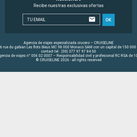
Recibe nuestras exclusivas ofertas
TU EMAIL
OK
Agencia de viajes especializada crucero – CRUISELINE
6 rue du gabian Les flots bleus MC 98 000 Monaco SAM con un capital de 150 000
contact tel : (00) 377 97 97 84 50
gencia de viajes n° 006 02 0007 – Responsabilidad civil y profesional RC RSA de
© CRUISELINE 2026 - all rights reserved