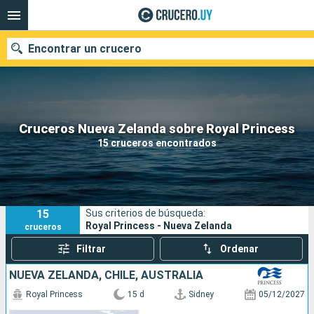
Encontrar un crucero
Nuestros destinos
Cruceros Nueva Zelanda sobre Royal Princess
15 cruceros encontrados
Fecha de salida
Puertos
Compañías
15
Sus criterios de búsqueda:
Buscar
Royal Princess - Nueva Zelanda
cruceros
Filtrar
Ordenar
NUEVA ZELANDA, CHILE, AUSTRALIA
Royal Princess
15 d
Sidney
05/12/2027