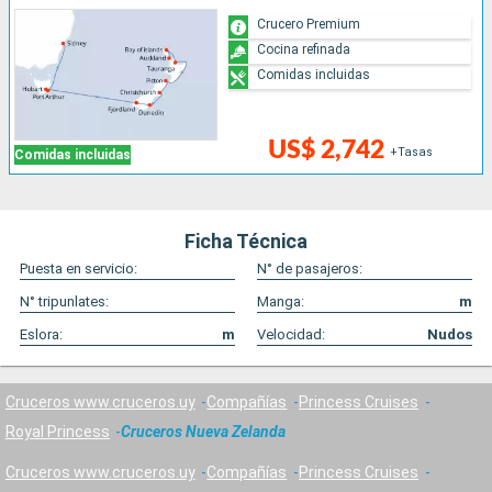
Crucero Premium
Cocina refinada
Comidas incluidas
US$ 2,742
+Tasas
Comidas incluidas
Ficha Técnica
Puesta en servicio:
N° de pasajeros:
N° tripunlates:
Manga:
m
Eslora:
m
Velocidad:
Nudos
Cruceros www.cruceros.uy
Compañías
Princess Cruises
Royal Princess
Cruceros Nueva Zelanda
Cruceros www.cruceros.uy
Compañías
Princess Cruises