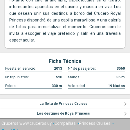
flotante con cine al aire libre, espectáculos en el teatro,
interesantes apuestas en el casino y música en vivo. Los
que desean unir sus destinos a bordo del Crucero Royal
Princess dispondrá de una capilla maravillosa y una galería
de fotos para inmortalizar el momento. Cruceros.com le
invita a escoger el viaje preferido y salir en una travesía
espectacular.
Ficha Técnica
Puesta en servicio:
2013
N° de pasajeros:
3560
N° tripunlates:
520
Manga:
36
m
Eslora:
330
m
Velocidad:
19
Nudos
La flota de Princess Cruises
Los destinos de Royal Princess
Cruceros www.cruceros.uy
Compañías
Princess Cruises