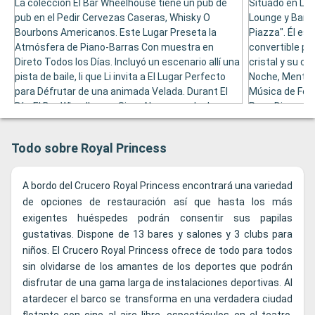
La colección El Bar Wheelhouse tiene un pub de
Situado en La 
pub en el Pedir Cervezas Caseras, Whisky O
Lounge y Bar D
Bourbons Americanos. Este Lugar Preseta la
Piazza". Él es
Atmósfera de Piano-Barras Con muestra en
convertible p
Direto Todos los Días. Incluyó un escenario allí una
cristal y su co
pista de baile, li que Li invita a El Lugar Perfecto
Noche, Mentras
para Défrutar de una animada Velada. Durant El
Música de Fond
Día, El Bar Wheelhouse Sirve Almuerzos Ingleses y
Pues Dispone 
Organización degustaciones de whisky de malta.
El Día, en el l
Confrencias.
Todo sobre Royal Princess
A bordo del Crucero Royal Princess encontrará una variedad
de opciones de restauración así que hasta los más
exigentes huéspedes podrán consentir sus papilas
gustativas. Dispone de 13 bares y salones y 3 clubs para
niños. El Crucero Royal Princess ofrece de todo para todos
sin olvidarse de los amantes de los deportes que podrán
disfrutar de una gama larga de instalaciones deportivas. Al
atardecer el barco se transforma en una verdadera ciudad