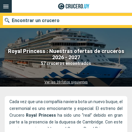
Encontrar un crucero
Royal Princess : Nuestras ofertas de cruceros
Nuestros destinos
2026 - 2027
57 cruceros encontrados
Fecha de salida
Puertos
Compañías
Ver las 39 fotos siguientes
Buscar
Cada vez que una compañía naviera bota un nuevo buque, el
ceremonial es uno emocionante y especial. El estreno del
Crucero
Royal Princess
ha sido uno “real” debido en gran
parte a la presencia de la duquesa de Cambridge. Con este
comienzo es imposible que el Crucero Royal Princess pase