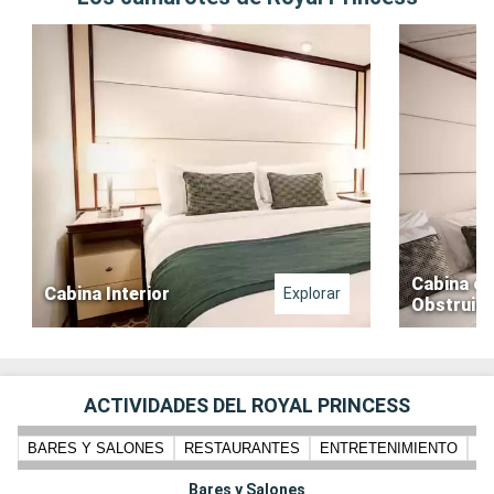
Cabina co
Cabina Interior
Explorar
Obstruid
ACTIVIDADES DEL ROYAL PRINCESS
BARES Y SALONES
RESTAURANTES
ENTRETENIMIENTO
N
Bares y Salones