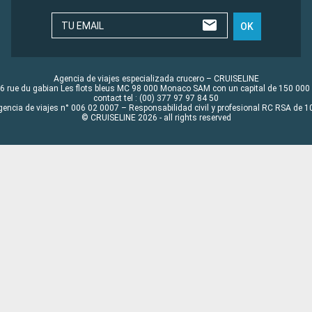
TU EMAIL
OK
Agencia de viajes especializada crucero – CRUISELINE
6 rue du gabian Les flots bleus MC 98 000 Monaco SAM con un capital de 150 000
contact tel : (00) 377 97 97 84 50
gencia de viajes n° 006 02 0007 – Responsabilidad civil y profesional RC RSA de
© CRUISELINE 2026 - all rights reserved