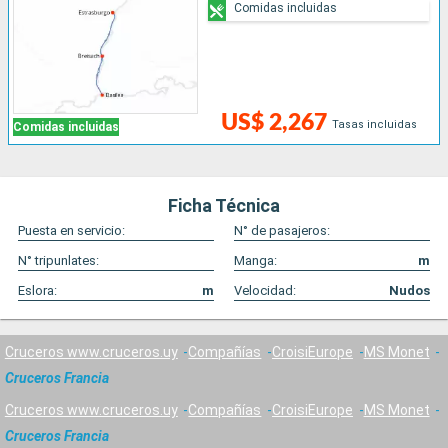
Comidas incluidas
US$ 2,267
Tasas incluidas
Comidas incluidas
Ficha Técnica
Puesta en servicio:
N° de pasajeros:
N° tripunlates:
Manga:
m
Eslora:
m
Velocidad:
Nudos
Cruceros www.cruceros.uy
Compañías
CroisiEurope
MS Monet
Cruceros Francia
Cruceros www.cruceros.uy
Compañías
CroisiEurope
MS Monet
Cruceros Francia