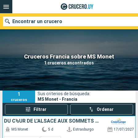
Encontrar un crucero
Nuestros destinos
Cruceros Francia sobre MS Monet
1 cruceros encontrados
Fecha de salida
Puertos
Compañías
1
Sus criterios de búsqueda:
Buscar
MS Monet - Francia
cruceros
Filtrar
Ordenar
DU C½UR DE L'ALSACE AUX SOMMETS DES ALPES SUISSES
MS Monet
5 d
Estrasburgo
17/07/2027