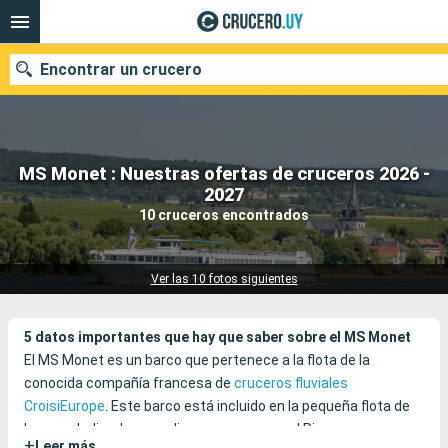
Encontrar un crucero
MS Monet : Nuestras ofertas de cruceros 2026 -
Nuestros destinos
2027
10 cruceros encontrados
Fecha de salida
Puertos
Compañías
Ver las 10 fotos siguientes
Buscar
5 datos importantes que hay que saber sobre el MS Monet
El MS Monet es un barco que pertenece a la flota de la
conocida compañía francesa de
cruceros fluviales
CroisiEurope
. Este barco está incluido en la pequeña flota de
barcos dedicados a realizar cruceros por el Rin y sus
+
Leer más