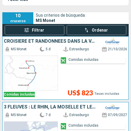
afluentes.
10
Sus criterios de búsqueda:
MS Monet
cruceros
Filtrar
Ordenar
CROISIÈRE ET RANDONNÉES DANS LA VALLÉE DU RHIN - HISTOIRE, TRADITIONS ET AMBIANCE RHÉNANE
MS Monet
5 d
Estrasburgo
21/10/2026
Comidas incluidas
US$ 823
Tasas incluidas
Comidas incluidas
3 FLEUVES : LE RHIN, LA MOSELLE ET LE MAIN
MS Monet
7 d
Estrasburgo
07/09/2027
Comidas incluidas