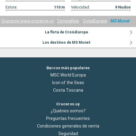
Eslora:
110
m
Velocidad:
9
Nudos
Cruceros www.cruceros.uy
Compañías
CroisiEurope
MS Monet
La flota de CroisiEurope
Los destinos de MS Monet
Barcos más populares
MSC World Europa
Icon of the Seas
Costa Toscana
Cruceros.uy
¿Quiénes somos?
Preguntas frecuentes
Condiciones generales de venta
Seguridad