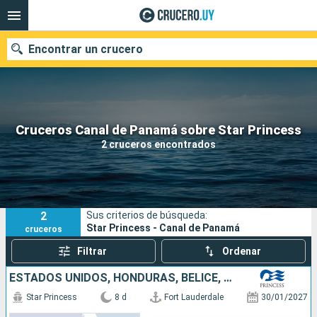
Encontrar un crucero
Nuestros destinos
Cruceros Canal de Panamá sobre Star Princess
2 cruceros encontrados
Fecha de salida
Puertos
Compañías
2
Sus criterios de búsqueda:
Buscar
Star Princess - Canal de Panamá
cruceros
Filtrar
Ordenar
ESTADOS UNIDOS, HONDURAS, BELICE, MÉXICO
Star Princess
8 d
Fort Lauderdale
30/01/2027