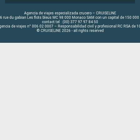
Agencia de viajes especializada crucero – CRUISELINE
6 rue du gabian Les flots bleus MC 98 000 Monaco SAM con un capital de 150 000
contact tel : (00) 377 97 97 84 50
gencia de viajes n° 006 02 0007 – Responsabilidad civil y profesional RC RSA de
© CRUISELINE 2026 - all rights reserved