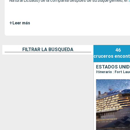
Natural Licuado) de la compañía después de su
buque gemelo
, el
+
Leer más
FILTRAR LA BÚSQUEDA
46
cruceros
encont
ESTADOS UNID
Itinerario : Fort La