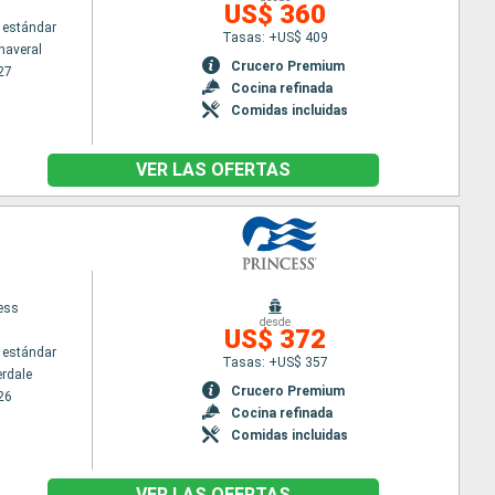
US$ 360
 estándar
Tasas: +US$ 409
naveral
Crucero Premium
27
Cocina refinada
Comidas incluidas
VER LAS OFERTAS
cess
desde
US$ 372
 estándar
Tasas: +US$ 357
erdale
Crucero Premium
26
Cocina refinada
Comidas incluidas
VER LAS OFERTAS