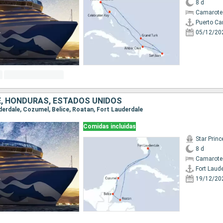
8 d
Camarote
Puerto Ca
05/12/20
CE, HONDURAS, ESTADOS UNIDOS
uderdale, Cozumel, Belice, Roatan, Fort Lauderdale
Comidas incluidas
Star Prin
8 d
Camarote
Fort Laud
19/12/20