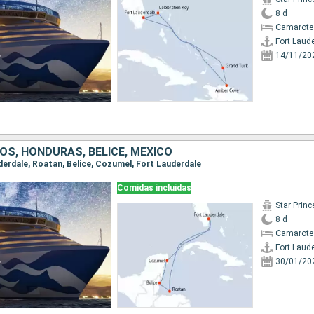
8 d
Camarote
Fort Laud
14/11/20
OS, HONDURAS, BELICE, MÉXICO
uderdale, Roatan, Belice, Cozumel, Fort Lauderdale
Comidas incluidas
Star Prin
8 d
Camarote
Fort Laud
30/01/20