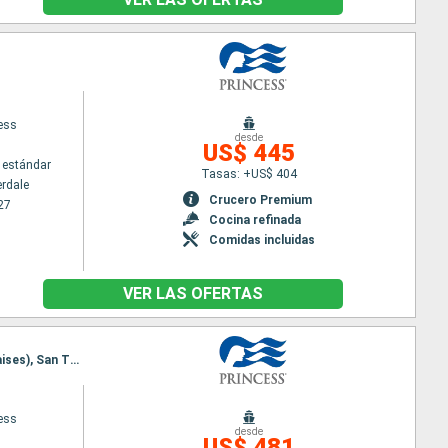
cess
desde
US$ 445
 estándar
Tasas: +US$ 404
erdale
Crucero Premium
27
Cocina refinada
Comidas incluidas
VER LAS OFERTAS
Itinerario : Puerto Canaveral, Grand Turk, Amber Cove, San Juan, Saint Martin (Antilles Néerlandaises), San Thomas, Puerto Canaveral
cess
desde
US$ 481