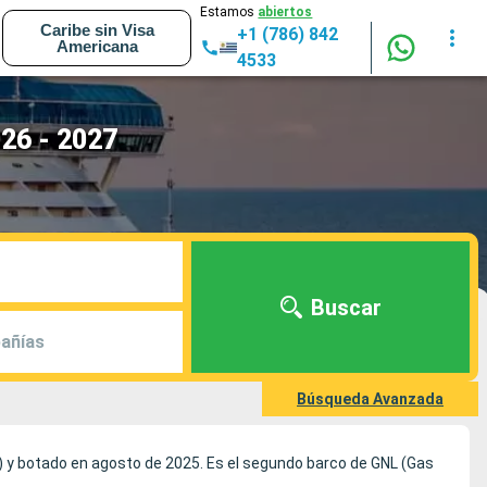
Estamos
abiertos
Caribe sin Visa
+1 (786) 842
Americana
4533
026 - 2027
Buscar
añías
Búsqueda Avanzada
lia) y botado en agosto de 2025. Es el segundo barco de GNL (Gas