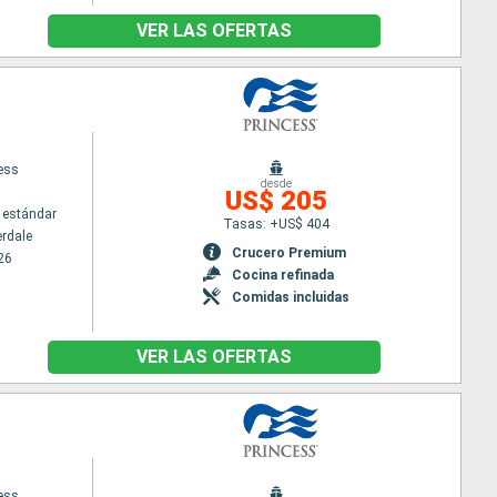
VER LAS OFERTAS
cess
desde
US$ 205
 estándar
Tasas: +US$ 404
erdale
Crucero Premium
26
Cocina refinada
Comidas incluidas
VER LAS OFERTAS
cess