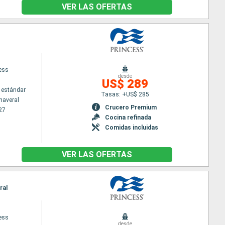
VER LAS OFERTAS
cess
desde
US$ 289
 estándar
Tasas: +US$ 285
naveral
Crucero Premium
27
Cocina refinada
Comidas incluidas
VER LAS OFERTAS
ral
cess
desde