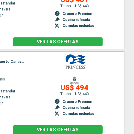
 estándar
Tasas: +US$ 443
naveral
Crucero Premium
27
Cocina refinada
Comidas incluidas
VER LAS OFERTAS
Itinerario : Puerto Canaveral, San Juan, South Friar's beach, Santa Lucia, Antigua, San Thomas, Puerto Canaveral
cess
desde
US$ 494
 estándar
Tasas: +US$ 440
naveral
Crucero Premium
27
Cocina refinada
Comidas incluidas
VER LAS OFERTAS