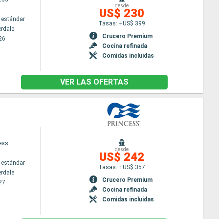
desde
US$ 230
 estándar
Tasas: +US$ 399
erdale
Crucero Premium
26
Cocina refinada
Comidas incluidas
VER LAS OFERTAS
cess
desde
US$ 242
 estándar
Tasas: +US$ 357
erdale
Crucero Premium
27
Cocina refinada
Comidas incluidas