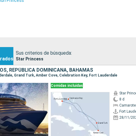
Sun Princess
Sus criterios de búsqueda:
rados
Star Princess
OS, REPÚBLICA DOMINICANA, BAHAMAS
uderdale, Grand Turk, Amber Cove, Celebration Key, Fort Lauderdale
Comidas incluidas
Star Prin
8 d
Camarote
Fort Laud
28/11/20