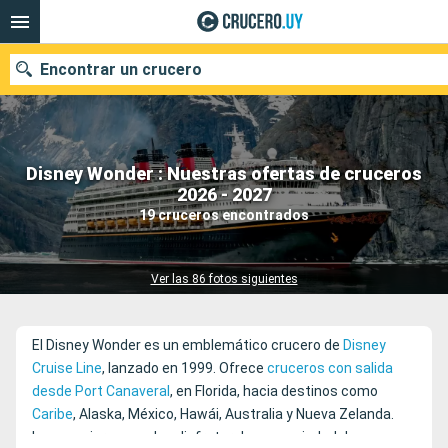
Encontrar un crucero
Disney Wonder : Nuestras ofertas de cruceros
Nuestros destinos
2026 - 2027
19 cruceros encontrados
Fecha de salida
Puertos
Compañías
Ver las 86 fotos siguientes
Buscar
El Disney Wonder es un emblemático crucero de
Disney
Cruise Line
, lanzado en 1999. Ofrece
cruceros con salida
desde Port Canaveral
, en Florida, hacia destinos como
Caribe
, Alaska, México, Hawái, Australia y Nueva Zelanda.
Los pasajeros pueden disfrutar de una variedad de