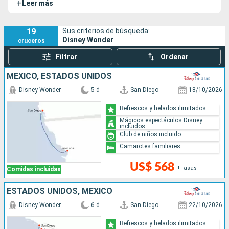
+
Leer más
actividades a bordo, incluyendo espectáculos en vivo,
restaurantes temáticos como Tiana's Place, y clubes para
niños.
19
Sus criterios de búsqueda:
Disney Wonder
cruceros
Filtrar
Ordenar
MÉXICO, ESTADOS UNIDOS
Disney Wonder
5 d
San Diego
18/10/2026
Refrescos y helados ilimitados
Mágicos espectáculos Disney
incluidos
Club de niños incluido
Camarotes familiares
US$ 568
+Tasas
Comidas incluidas
ESTADOS UNIDOS, MÉXICO
Disney Wonder
6 d
San Diego
22/10/2026
Refrescos y helados ilimitados