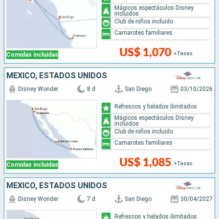
Mágicos espectáculos Disney
incluidos
Club de niños incluido
Camarotes familiares
US$ 1,070
+Tasas
Comidas incluidas
MÉXICO, ESTADOS UNIDOS
Disney Wonder
8 d
San Diego
03/10/2026
Refrescos y helados ilimitados
Mágicos espectáculos Disney
incluidos
Club de niños incluido
Camarotes familiares
US$ 1,085
+Tasas
Comidas incluidas
MÉXICO, ESTADOS UNIDOS
Disney Wonder
7 d
San Diego
30/04/2027
Refrescos y helados ilimitados