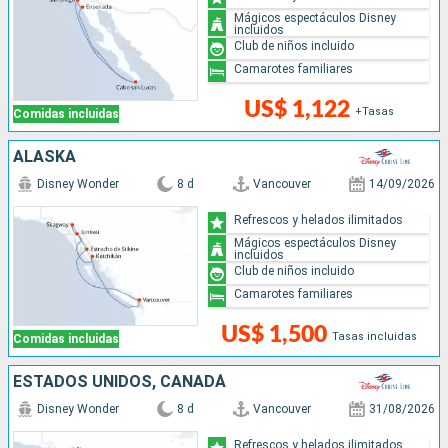
Mágicos espectáculos Disney
incluidos
Club de niños incluido
Camarotes familiares
US$ 1,122
+Tasas
Comidas incluidas
ALASKA
Disney Wonder
8 d
Vancouver
14/09/2026
Refrescos y helados ilimitados
Mágicos espectáculos Disney
incluidos
Club de niños incluido
Camarotes familiares
US$ 1,500
Tasas incluidas
Comidas incluidas
ESTADOS UNIDOS, CANADÁ
Disney Wonder
8 d
Vancouver
31/08/2026
Refrescos y helados ilimitados