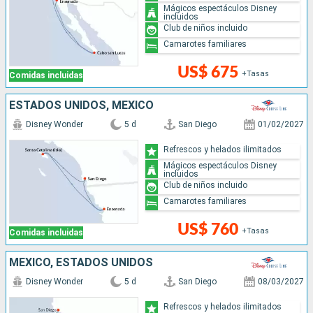
Mágicos espectáculos Disney
incluidos
Club de niños incluido
Camarotes familiares
US$ 675
+Tasas
Comidas incluidas
ESTADOS UNIDOS, MÉXICO
Disney Wonder
5 d
San Diego
01/02/2027
Refrescos y helados ilimitados
Mágicos espectáculos Disney
incluidos
Club de niños incluido
Camarotes familiares
US$ 760
+Tasas
Comidas incluidas
MÉXICO, ESTADOS UNIDOS
Disney Wonder
5 d
San Diego
08/03/2027
Refrescos y helados ilimitados