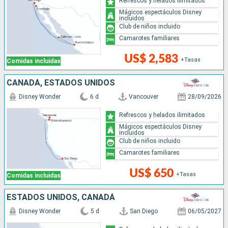
Refrescos y helados ilimitados
Mágicos espectáculos Disney
incluidos
Club de niños incluido
Camarotes familiares
US$ 2,583
+Tasas
Comidas incluidas
CANADÁ, ESTADOS UNIDOS
Disney Wonder
6 d
Vancouver
28/09/2026
Refrescos y helados ilimitados
Mágicos espectáculos Disney
incluidos
Club de niños incluido
Camarotes familiares
US$ 650
+Tasas
Comidas incluidas
ESTADOS UNIDOS, CANADÁ
Disney Wonder
5 d
San Diego
06/05/2027