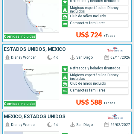
Refrescos y helados ilimitados
Mágicos espectáculos Disney
incluidos
Club de niños incluido
Camarotes familiares
US$ 724
+Tasas
Comidas incluidas
ESTADOS UNIDOS, MÉXICO
Disney Wonder
4 d
San Diego
02/11/2026
Refrescos y helados ilimitados
Mágicos espectáculos Disney
incluidos
Club de niños incluido
Camarotes familiares
US$ 588
+Tasas
Comidas incluidas
MÉXICO, ESTADOS UNIDOS
Disney Wonder
4 d
San Diego
26/02/2027