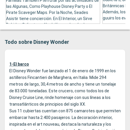
Familias También Ptefrutar por las actividades de
Británnicas Pe
las Algunas, Como Playhouse Disney Party o El
Además, los p
Pirate Scaveger Maps. Por la Noche, Seades
guuirs los eve
Asistir tiene concierción. En El Interior, un Sirve
Bebidas Calientes y Alcohólicas además de
Bocadillos.
Todo sobre Disney Wonder
1-El barco
El Disney Wonder fue lanzado el 1 de enero de 1999 en los
astilleros Fincantieri de Marghera, en Italia. Mide 294
metros de largo, 30,4 metros de ancho y tiene un tonelaje
de 83.000 toneladas. Este crucero, como todos los de
Disney Cruise Line, rinde homenaje con sus líneas a los
transatlánticos de principios del siglo XX.
Sus 11 cubiertas cuentan con 875 camarotes que permiten
embarcar hasta 2.400 pasajeros. La decoración interior,
inspirada en el art nouveau, destaca la naturaleza y los