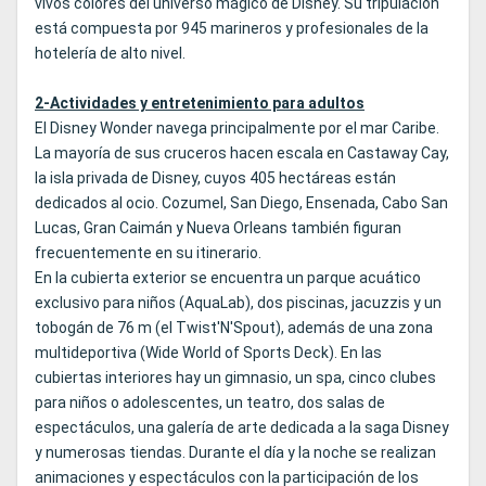
vivos colores del universo mágico de Disney. Su tripulación
está compuesta por 945 marineros y profesionales de la
hotelería de alto nivel.
2-Actividades y entretenimiento para adultos
El Disney Wonder navega principalmente por el mar Caribe.
La mayoría de sus cruceros hacen escala en Castaway Cay,
la isla privada de Disney, cuyos 405 hectáreas están
dedicados al ocio. Cozumel, San Diego, Ensenada, Cabo San
Lucas, Gran Caimán y Nueva Orleans también figuran
frecuentemente en su itinerario.
En la cubierta exterior se encuentra un parque acuático
exclusivo para niños (AquaLab), dos piscinas, jacuzzis y un
tobogán de 76 m (el Twist'N'Spout), además de una zona
multideportiva (Wide World of Sports Deck). En las
cubiertas interiores hay un gimnasio, un spa, cinco clubes
para niños o adolescentes, un teatro, dos salas de
espectáculos, una galería de arte dedicada a la saga Disney
y numerosas tiendas. Durante el día y la noche se realizan
animaciones y espectáculos con la participación de los