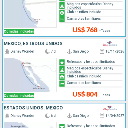
Mágicos espectáculos Disney
incluidos
Club de niños incluido
Camarotes familiares
US$ 768
+Tasas
Comidas incluidas
MÉXICO, ESTADOS UNIDOS
Disney Wonder
7 d
San Diego
16/11/2026
Refrescos y helados ilimitados
Mágicos espectáculos Disney
incluidos
Club de niños incluido
Camarotes familiares
US$ 804
+Tasas
Comidas incluidas
ESTADOS UNIDOS, MÉXICO
Disney Wonder
6 d
San Diego
14/04/2027
Refrescos y helados ilimitados