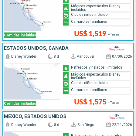
Mágicos espectáculos Disney
incluidos
Club de niños incluido
Camarotes familiares
US$ 1,519
+Tasas
Comidas incluidas
ESTADOS UNIDOS, CANADÁ
Disney Wonder
8 d
Vancouver
07/09/2026
Refrescos y helados ilimitados
Mágicos espectáculos Disney
incluidos
Club de niños incluido
Camarotes familiares
US$ 1,575
+Tasas
Comidas incluidas
MÉXICO, ESTADOS UNIDOS
Disney Wonder
8 d
San Diego
22/11/2026
Refrescos y helados ilimitados