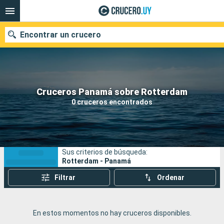
Encontrar un crucero
Nuestros destinos
Cruceros Panamá sobre Rotterdam
0 cruceros encontrados
Fecha de salida
Puertos
Compañías
Sus criterios de búsqueda:
Buscar
Rotterdam - Panamá
Filtrar
Ordenar
En estos momentos no hay cruceros disponibles.