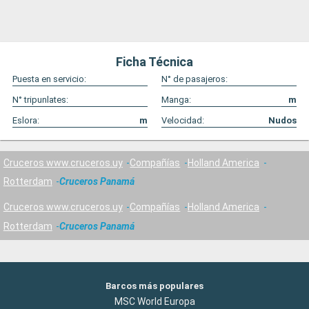
Ficha Técnica
Puesta en servicio:
N° de pasajeros:
N° tripunlates:
Manga:
m
Eslora:
m
Velocidad:
Nudos
Cruceros www.cruceros.uy
Compañías
Holland America
Rotterdam
Cruceros Panamá
Cruceros www.cruceros.uy
Compañías
Holland America
Rotterdam
Cruceros Panamá
Barcos más populares
MSC World Europa