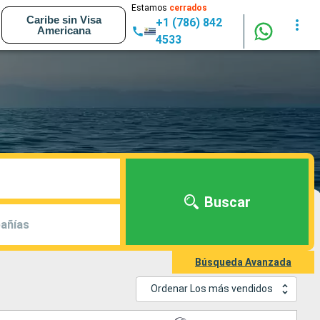
Estamos
cerrados
Caribe sin Visa
+1 (786) 842
Americana
4533
Buscar
añías
Búsqueda Avanzada
Ordenar Los más vendidos