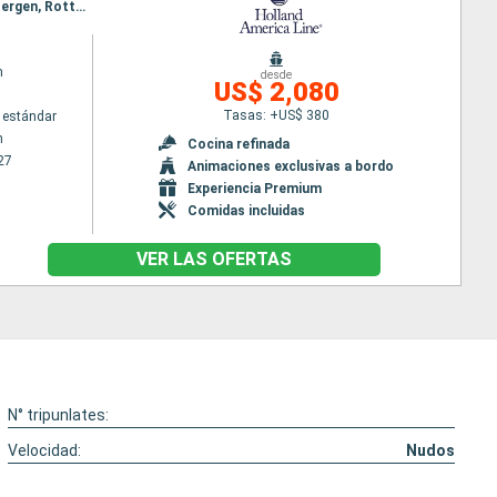
Itinerario : Rotterdam, Oslo, Mandal, Stavanger, Skjolden, Rotterdam, Eidfiordo, Olden, Alesund, Bergen, Rotterdam
m
desde
US$ 2,080
Tasas: +US$ 380
 estándar
m
Cocina refinada
27
Animaciones exclusivas a bordo
Experiencia Premium
Comidas incluidas
VER LAS OFERTAS
N° tripunlates:
Velocidad:
Nudos