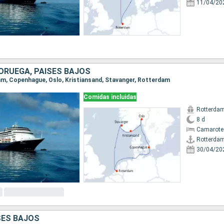
11/04/20
ORUEGA, PAISES BAJOS
dam, Copenhague, Oslo, Kristiansand, Stavanger, Rotterdam
Comidas incluidas
Rotterda
8 d
Camarote
Rotterda
30/04/20
SES BAJOS