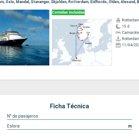
Comidas incluidas
Rotterda
15 d
Camarote
Rotterda
11/04/20
Ficha Técnica
N° de pasajeros:
Eslora:
m