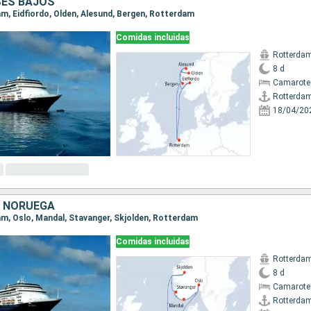
SES BAJOS
am, Eidfiordo, Olden, Alesund, Bergen, Rotterdam
Comidas incluidas
Rotterda
8 d
Camarote
Rotterda
18/04/20
, NORUEGA
dam, Oslo, Mandal, Stavanger, Skjolden, Rotterdam
Comidas incluidas
Rotterda
8 d
Camarote
Rotterda