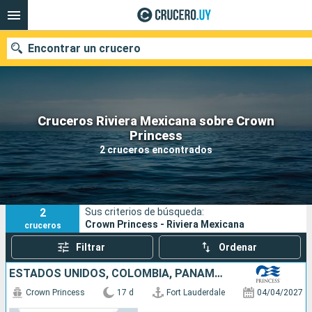
Encontrar un crucero
Cruceros Riviera Mexicana sobre Crown
Nuestros destinos
Princess
2 cruceros encontrados
Fecha de salida
Puertos
Compañías
2
Sus criterios de búsqueda:
Buscar
Crown Princess - Riviera Mexicana
cruceros
Filtrar
Ordenar
ESTADOS UNIDOS, COLOMBIA, PANAMÁ, COSTA RICA, MÉXICO
Crown Princess
17 d
Fort Lauderdale
04/04/2027