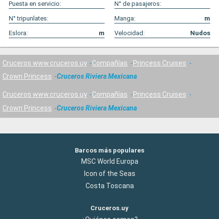
Puesta en servicio:
N° de pasajeros:
N° tripunlates:
Manga:
m
Eslora:
m
Velocidad:
Nudos
Cruceros www.cruceros.uy
Compañías
Princess Cruises
Crown Princess
Cruceros Riviera Mexicana
Cruceros www.cruceros.uy
Compañías
Princess Cruises
Crown Princess
Cruceros Riviera Mexicana
Barcos más populares
MSC World Europa
Icon of the Seas
Costa Toscana
Cruceros.uy