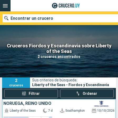
Encontrar un crucero
Cruceros Fiordos y Escandinavia sobre Liberty
Nuestros destinos
of the Seas
2 cruceros encontrados
Fecha de salida
Puertos
Compañías
2
Sus criterios de búsqueda:
Buscar
Liberty of the Seas - Fiordos y Escandinavia
cruceros
Filtrar
Ordenar
NORUEGA, REINO UNIDO
Liberty of the Seas
7 d
Southampton
10/10/2026