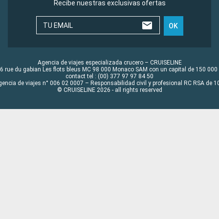
Recibe nuestras exclusivas ofertas
TU EMAIL
OK
Agencia de viajes especializada crucero – CRUISELINE
6 rue du gabian Les flots bleus MC 98 000 Monaco SAM con un capital de 150 000
contact tel : (00) 377 97 97 84 50
gencia de viajes n° 006 02 0007 – Responsabilidad civil y profesional RC RSA de
© CRUISELINE 2026 - all rights reserved