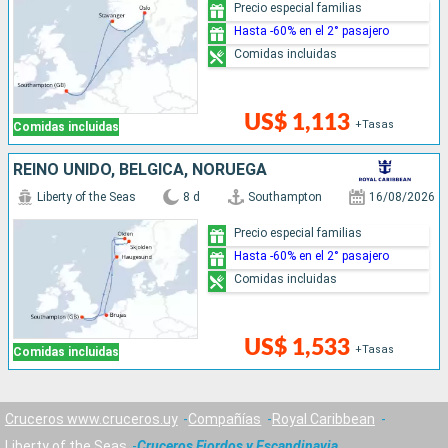
Precio especial familias
Hasta -60% en el 2° pasajero
Comidas incluidas
US$ 1,113
+Tasas
Comidas incluidas
REINO UNIDO, BÉLGICA, NORUEGA
Liberty of the Seas
8 d
Southampton
16/08/2026
Precio especial familias
Hasta -60% en el 2° pasajero
Comidas incluidas
US$ 1,533
+Tasas
Comidas incluidas
Cruceros www.cruceros.uy
Compañías
Royal Caribbean
Liberty of the Seas
Cruceros Fiordos y Escandinavia