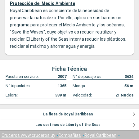
Protección del Medio Ambiente
Royal Caribbean es consciente de la necesidad de
preservar la naturaleza. Por ello, aplica en sus barcos un
programa para proteger el Medio Ambiente y los océanos,
"Save the Waves", cuyo objetivo es reducir, reutilizar y
reciclar. El Liberty of the Seas intenta reducir los plásticos,
reciclar al máximo y ahorrar agua y energía.
Ficha Técnica
Puesta en servicio:
2007
N° de pasajeros:
3634
N° tripunlates:
1365
Manga:
56
m
Eslora:
339
m
Velocidad:
21
Nudos
La flota de Royal Caribbean
Los destinos de Liberty of the Seas
Cruceros www.cruceros.uy
Compañías
Royal Caribbean