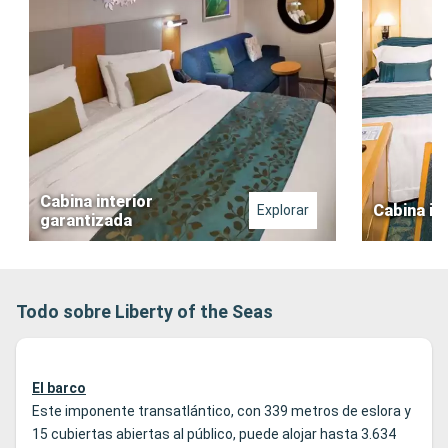
Cabina interior
Cabina in
Explorar
garantizada
Todo sobre Liberty of the Seas
El barco
Este imponente transatlántico, con 339 metros de eslora y
15 cubiertas abiertas al público, puede alojar hasta 3.634