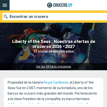
Encontrar un crucero
Liberty of the Seas : Nuestras ofertas de
Nuestros destinos
cruceros 2026 - 2027
13 cruceros encontrados
Fecha de salida
Puertos
Compañías
Ver las 98 fotos siguientes
Buscar
Propiedad de la naviera
Royal Caribbean
, el Liberty of the
Seas fue en 2.007, momento de su botadura, uno de los
barcos de crucero más grandes del mundo. Perteneciente
a la clase Freedom de la compañía, es barco hermano
del
Freedom of the Seas
y del
Independence of the Seas
.