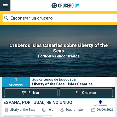
Encontrar un crucero
Cruceros Islas Canarias sobre Liberty of the
Nuestros destinos
Seas
1 cruceros encontrados
Fecha de salida
Puertos
Compañías
1
Sus criterios de búsqueda:
Buscar
Liberty of the Seas - Islas Canarias
cruceros
Filtrar
Ordenar
ESPAÑA, PORTUGAL, REINO UNIDO
Liberty of the Seas
10 d
Southampton
09/09/2026