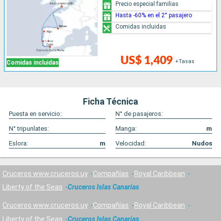
Precio especial familias
Hasta -60% en el 2° pasajero
Comidas incluidas
US$ 1,409
+Tasas
Comidas incluidas
Ficha Técnica
Puesta en servicio:
N° de pasajeros:
N° tripunlates:
Manga:
m
Eslora:
m
Velocidad:
Nudos
Cruceros www.cruceros.uy
Compañías
Royal Caribbean
Liberty of the Seas
Cruceros Islas Canarias
Cruceros www.cruceros.uy
Compañías
Royal Caribbean
Liberty of the Seas
Cruceros Islas Canarias