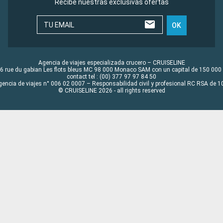
Recibe nuestras exclusivas ofertas
TU EMAIL
OK
Agencia de viajes especializada crucero – CRUISELINE
6 rue du gabian Les flots bleus MC 98 000 Monaco SAM con un capital de 150 000
contact tel : (00) 377 97 97 84 50
gencia de viajes n° 006 02 0007 – Responsabilidad civil y profesional RC RSA de
© CRUISELINE 2026 - all rights reserved