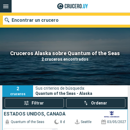
Encontrar un crucero
Nuestros destinos
Cruceros Alaska sobre Quantum of the Seas
2 cruceros encontrados
Fecha de salida
Puertos
Compañías
2
Sus criterios de búsqueda:
Buscar
Quantum of the Seas - Alaska
cruceros
Filtrar
Ordenar
ESTADOS UNIDOS, CANADÁ
Quantum of the Seas
8 d
Seattle
03/05/2027