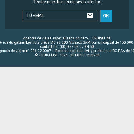
Recibe nuestras exclusivas ofertas
TU EMAIL
OK
Agencia de viajes especializada crucero – CRUISELINE
6 rue du gabian Les flots bleus MC 98 000 Monaco SAM con un capital de 150 000
contact tel : (00) 377 97 97 84 50
gencia de viajes n° 006 02 0007 – Responsabilidad civil y profesional RC RSA de
© CRUISELINE 2026 - all rights reserved