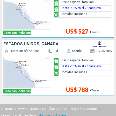
Precio especial familias
Hasta -60% en el 2° pasajero
Comidas incluidas
US$ 527
+Tasas
Comidas incluidas
ESTADOS UNIDOS, CANADÁ
Quantum of the Seas
8 d
Seattle
31/05/2027
Precio especial familias
Hasta -60% en el 2° pasajero
Comidas incluidas
US$ 788
+Tasas
Comidas incluidas
Cruceros www.cruceros.uy
Compañías
Royal Caribbean
Quantum of the Seas
Cruceros Alaska