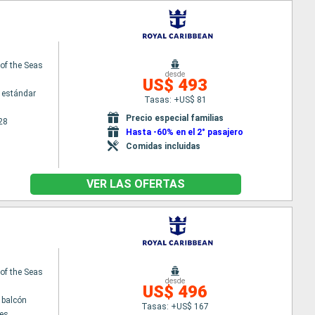
f the Seas
desde
US$ 493
 estándar
Tasas: +US$ 81
Precio especial familias
28
Hasta -60% en el 2° pasajero
Comidas incluidas
VER LAS OFERTAS
f the Seas
desde
US$ 496
 balcón
Tasas: +US$ 167
es