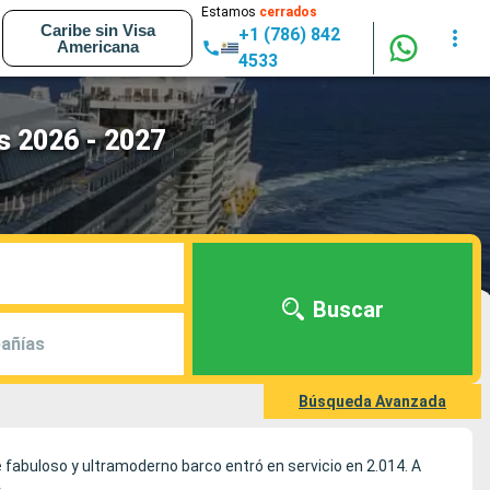
Estamos
cerrados
Caribe sin Visa
+1 (786) 842
Americana
4533
s 2026 - 2027
Buscar
añías
Búsqueda Avanzada
e fabuloso y ultramoderno barco entró en servicio en 2.014. A