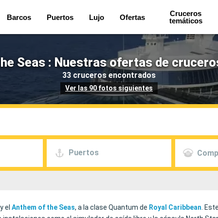
Cruceros
Barcos
Puertos
Lujo
Ofertas
temáticos
he Seas : Nuestras ofertas de crucero
33 cruceros encontrados
Ver las 90 fotos siguientes
Puertos
Comp
y el
Anthem of the Seas
, a la clase Quantum de
Royal Caribbean
. Est