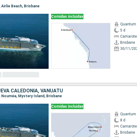
, Airlie Beach, Brisbane
Comidas incluidas
Quantum o
5 d
Camarote
Brisbane
30/11/20
UEVA CALEDONIA, VANUATU
e, Nouméa, Mystery Island, Brisbane
Comidas incluidas
Quantum o
8 d
Camarote
Brisbane