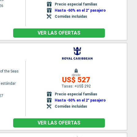
Precio especial familias
26
Hasta -60% en el 2° pasajero
Comidas incluidas
VER LAS OFERTAS
f the Seas
desde
US$ 527
 estándar
Tasas: +US$ 292
Precio especial familias
27
Hasta -60% en el 2° pasajero
Comidas incluidas
VER LAS OFERTAS