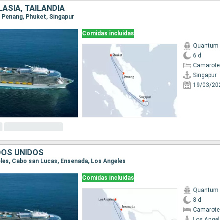
ASIA, TAILANDIA
r, Penang, Phuket, Singapur
Comidas incluidas
Quantum o
6 d
Camarote
Singapur
19/03/20
DOS UNIDOS
geles, Cabo san Lucas, Ensenada, Los Angeles
Comidas incluidas
Quantum o
8 d
Camarote
Los Angel