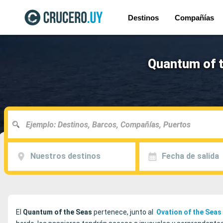
Destinos
Compañías
Quantum of t
Nuestros destinos
Fecha de salida
El
Quantum of the Seas
pertenece, junto al
Ovation of the Seas