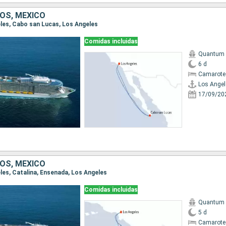
OS, MÉXICO
geles, Cabo san Lucas, Los Angeles
Comidas incluidas
Quantum o
6 d
Camarote
Los Angel
17/09/20
OS, MÉXICO
eles, Catalina, Ensenada, Los Angeles
Comidas incluidas
Quantum o
5 d
Camarote