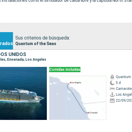
instalaciones como el simulador de caída libre y la cápsula North Star
Sus criterios de búsqueda:
rados
Quantum of the Seas
DOS UNIDOS
eles, Ensenada, Los Angeles
Comidas incluidas
Quantum o
5 d
Camarote
Los Angel
22/09/20