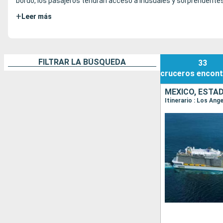
bordo, los pasajeros tendrán acceso a inusuales y sorprendentes 
+
Leer más
FILTRAR LA BÚSQUEDA
33
cruceros
encont
MÉXICO, ESTA
Itinerario : Los Ang