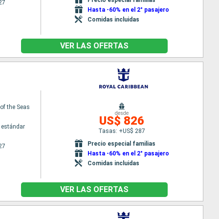
27
Hasta -60% en el 2° pasajero
Comidas incluidas
VER LAS OFERTAS
f the Seas
desde
US$ 826
 estándar
Tasas: +US$ 287
Precio especial familias
27
Hasta -60% en el 2° pasajero
Comidas incluidas
VER LAS OFERTAS