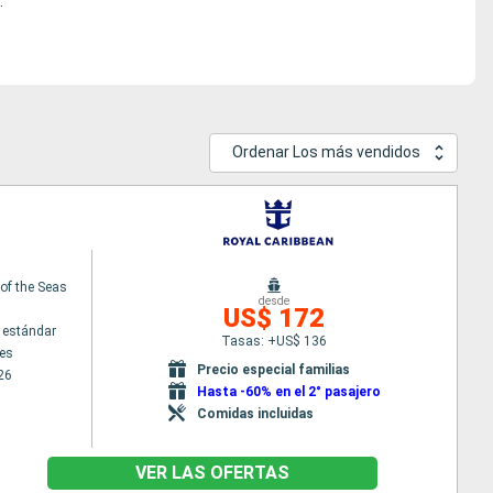
.
Ordenar Los más vendidos
f the Seas
desde
US$ 172
 estándar
Tasas: +US$ 136
es
Precio especial familias
26
Hasta -60% en el 2° pasajero
Comidas incluidas
VER LAS OFERTAS