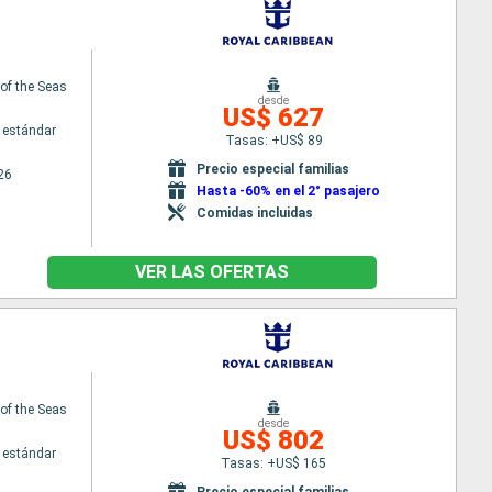
f the Seas
desde
US$ 627
 estándar
Tasas: +US$ 89
Precio especial familias
26
Hasta -60% en el 2° pasajero
Comidas incluidas
VER LAS OFERTAS
f the Seas
desde
US$ 802
 estándar
Tasas: +US$ 165
Precio especial familias