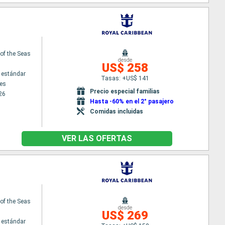
f the Seas
desde
US$ 258
 estándar
Tasas: +US$ 141
es
Precio especial familias
26
Hasta -60% en el 2° pasajero
Comidas incluidas
VER LAS OFERTAS
f the Seas
desde
US$ 269
 estándar