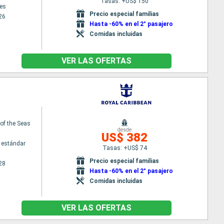
Tasas: +US$ 150
es
Precio especial familias
26
Hasta -60% en el 2° pasajero
Comidas incluidas
VER LAS OFERTAS
f the Seas
desde
US$ 382
 estándar
Tasas: +US$ 74
Precio especial familias
28
Hasta -60% en el 2° pasajero
Comidas incluidas
VER LAS OFERTAS