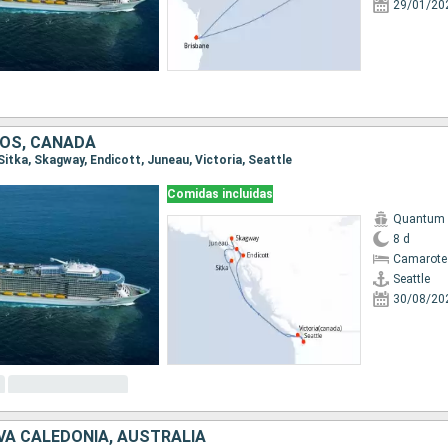
29/01/20
OS, CANADÁ
, Sitka, Skagway, Endicott, Juneau, Victoria, Seattle
Comidas incluidas
Quantum o
8 d
Camarote
Seattle
30/08/20
VA CALEDONIA, AUSTRALIA