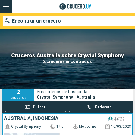
Encontrar un crucero
Nuestros destinos
Cruceros Australia sobre Crystal Symphony
2 cruceros encontrados
Fecha de salida
Puertos
Compañías
2
Sus criterios de búsqueda:
Buscar
Crystal Symphony - Australia
cruceros
Filtrar
Ordenar
AUSTRALIA, INDONESIA
Crystal Symphony
14 d
Melbourne
10/03/2028