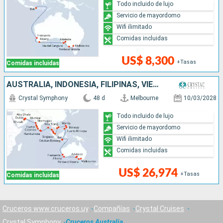
Todo incluido de lujo
Servicio de mayordomo
Wifi ilimitado
Comidas incluidas
US$ 8,300
+Tasas
Comidas incluidas
AUSTRALIA, INDONESIA, FILIPINAS, VIETNAM, SINGAPUR, MALASIA, TAILANDIA, SRI LANKA, INDIA, OMAN, EMIRATOS ÁRABES UNIDOS
Crystal Symphony
48 d
Melbourne
10/03/2028
Todo incluido de lujo
Servicio de mayordomo
Wifi ilimitado
Comidas incluidas
US$ 26,974
+Tasas
Comidas incluidas
Cruceros www.cruceros.uy
Compañías
Crystal Cruises
Crystal Symphony
Cruceros Australia