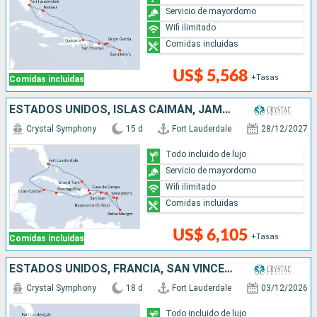
Servicio de mayordomo
Wifi ilimitado
Comidas incluidas
US$ 5,568
+Tasas
Comidas incluidas
ESTADOS UNIDOS, ISLAS CAIMÁN, JAMAICA, PUERTO RICO, SANTA LUCIA, ANTIGUA Y BARBUDA, REPÚBLICA DOMINICANA
Crystal Symphony
15 d
Fort Lauderdale
28/12/2027
Todo incluido de lujo
Servicio de mayordomo
Wifi ilimitado
Comidas incluidas
US$ 6,105
+Tasas
Comidas incluidas
ESTADOS UNIDOS, FRANCIA, SAN VINCENT Y LAS GRANADINAS, SANTA LUCIA, PUERTO RICO, ANTIGUA Y BARBUDA
Crystal Symphony
18 d
Fort Lauderdale
03/12/2026
Todo incluido de lujo