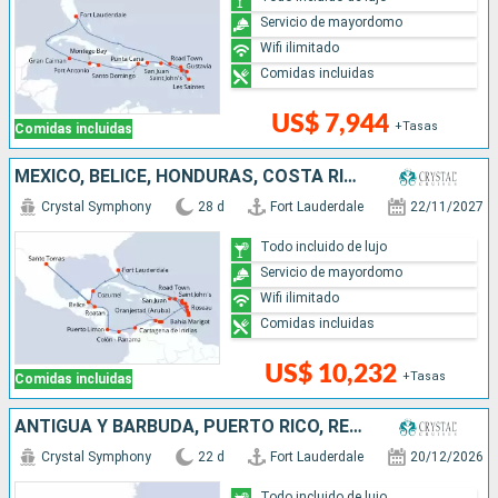
Servicio de mayordomo
Wifi ilimitado
Comidas incluidas
US$ 7,944
+Tasas
Comidas incluidas
MÉXICO, BELICE, HONDURAS, COSTA RICA, PANAMÁ, COLOMBIA, ARUBA, SANTA LUCIA, PUERTO RICO, DOMINICA, ANTIGUA Y BARBUDA, FRANCIA, ESTADOS UNIDOS
Crystal Symphony
28 d
Fort Lauderdale
22/11/2027
Todo incluido de lujo
Servicio de mayordomo
Wifi ilimitado
Comidas incluidas
US$ 10,232
+Tasas
Comidas incluidas
ANTIGUA Y BARBUDA, PUERTO RICO, REPÚBLICA DOMINICANA, ESTADOS UNIDOS, MÉXICO, BELICE, HONDURAS, ISLAS CAIMÁN, JAMAICA, BAHAMAS
Crystal Symphony
22 d
Fort Lauderdale
20/12/2026
Todo incluido de lujo