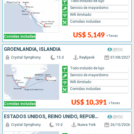
Todo incluido de lujo
Servicio de mayordomo
Wifi ilimitado
Comidas incluidas
US$ 5,149
+Tasas
Comidas incluidas
GROENLANDIA, ISLANDIA
Crystal Symphony
15 d
Reykjavik
07/08/2027
Todo incluido de lujo
Servicio de mayordomo
Wifi ilimitado
Comidas incluidas
US$ 10,391
+Tasas
Comidas incluidas
ESTADOS UNIDOS, REINO UNIDO, REPÚBLICA DOMINICANA, PUERTO RICO
Crystal Symphony
10 d
Nueva York
26/10/2026