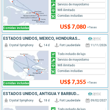
Servicio de mayordomo
Wifi ilimitado
Comidas incluidas
US$ 7,080
+Tasas
Comidas incluidas
ESTADOS UNIDOS, MÉXICO, HONDURAS, JAMAICA, ISLAS CAIMÁN
Crystal Symphony
14 d
Fort Lauderdale
11/11/2026
Todo incluido de lujo
Servicio de mayordomo
Wifi ilimitado
Comidas incluidas
US$ 7,355
+Tasas
Comidas incluidas
ESTADOS UNIDOS, ANTIGUA Y BARBUDA, FRANCIA, PUERTO RICO, REPÚBLICA DOMINICANA, JAMAICA, ISLAS CAIMÁN
Crystal Symphony
18 d
Fort Lauderdale
09/02/2027
Todo incluido de lujo