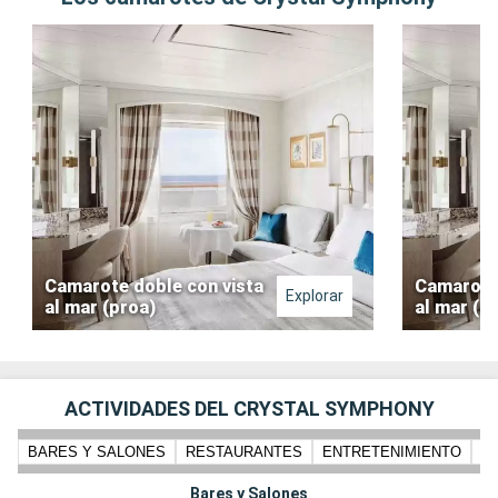
Camarote doble con vista
Camarote 
Explorar
al mar (proa)
al mar (c
ACTIVIDADES DEL CRYSTAL SYMPHONY
BARES Y SALONES
RESTAURANTES
ENTRETENIMIENTO
N
Bares y Salones