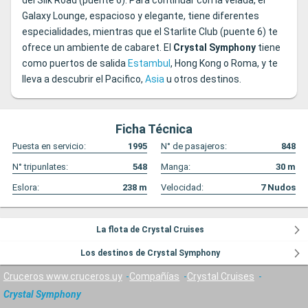
del Silk Road (puente 6). Para continuar con la velada, el
Galaxy Lounge, espacioso y elegante, tiene diferentes
especialidades, mientras que el Starlite Club (puente 6) te
ofrece un ambiente de cabaret. El
Crystal Symphony
tiene
como puertos de salida
Estambul
, Hong Kong o Roma, y te
lleva a descubrir el Pacifico,
Asia
u otros destinos.
Ficha Técnica
Puesta en servicio:
1995
N° de pasajeros:
848
N° tripunlates:
548
Manga:
30
m
Eslora:
238
m
Velocidad:
7
Nudos
La flota de Crystal Cruises
Los destinos de Crystal Symphony
Cruceros www.cruceros.uy
Compañías
Crystal Cruises
Crystal Symphony