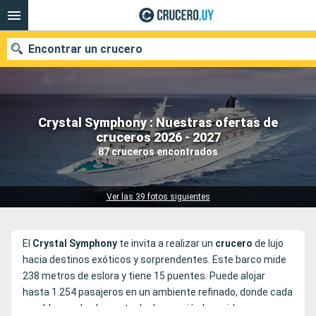
Encontrar un crucero
Crystal Symphony : Nuestras ofertas de
Nuestros destinos
cruceros 2026 - 2027
87 cruceros encontrados
Fecha de salida
Puertos
Compañías
Ver las 39 fotos siguientes
Buscar
El
Crystal Symphony
te invita a realizar un
crucero
de lujo
hacia destinos exóticos y sorprendentes. Este barco mide
238 metros de eslora y tiene 15 puentes. Puede alojar
hasta 1.254 pasajeros en un ambiente refinado, donde cada
mueble y cada elemento de decoración han sido