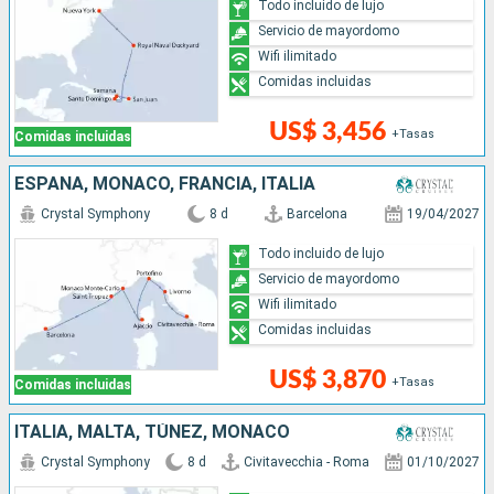
Todo incluido de lujo
Servicio de mayordomo
Wifi ilimitado
Comidas incluidas
US$ 3,456
+Tasas
Comidas incluidas
ESPAÑA, MONACO, FRANCIA, ITALIA
Crystal Symphony
8 d
Barcelona
19/04/2027
Todo incluido de lujo
Servicio de mayordomo
Wifi ilimitado
Comidas incluidas
US$ 3,870
+Tasas
Comidas incluidas
ITALIA, MALTA, TÚNEZ, MONACO
Crystal Symphony
8 d
Civitavecchia - Roma
01/10/2027