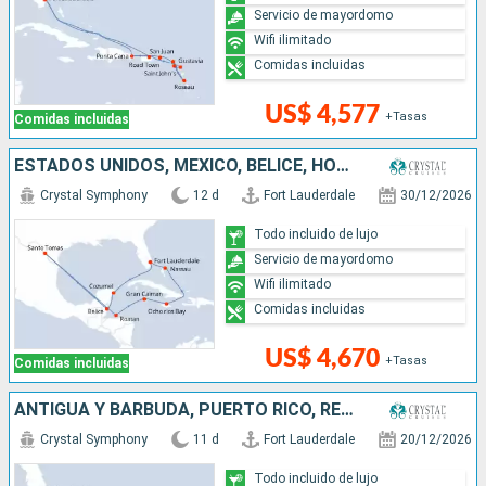
Servicio de mayordomo
Wifi ilimitado
Comidas incluidas
US$ 4,577
+Tasas
Comidas incluidas
ESTADOS UNIDOS, MÉXICO, BELICE, HONDURAS, ISLAS CAIMÁN, JAMAICA, BAHAMAS
Crystal Symphony
12 d
Fort Lauderdale
30/12/2026
Todo incluido de lujo
Servicio de mayordomo
Wifi ilimitado
Comidas incluidas
US$ 4,670
+Tasas
Comidas incluidas
ANTIGUA Y BARBUDA, PUERTO RICO, REPÚBLICA DOMINICANA, BAHAMAS, ESTADOS UNIDOS
Crystal Symphony
11 d
Fort Lauderdale
20/12/2026
Todo incluido de lujo