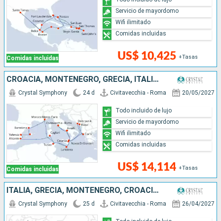
Servicio de mayordomo
Wifi ilimitado
Comidas incluidas
US$ 10,425
+Tasas
Comidas incluidas
CROACIA, MONTENEGRO, GRECIA, ITALIA, MALTA, ESPAÑA, MONACO, TÚNEZ
Crystal Symphony
24 d
Civitavecchia - Roma
20/05/2027
Todo incluido de lujo
Servicio de mayordomo
Wifi ilimitado
Comidas incluidas
US$ 14,114
+Tasas
Comidas incluidas
ITALIA, GRECIA, MONTENEGRO, CROACIA, MALTA
Crystal Symphony
25 d
Civitavecchia - Roma
26/04/2027