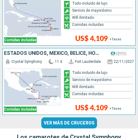
Todo incluido de lujo
Servicio de mayordomo
Wifi ilimitado
Comidas incluidas
US$ 4,109
+Tasas
Comidas incluidas
ESTADOS UNIDOS, MÉXICO, BELICE, HONDURAS, COSTA RICA, PANAMÁ, COLOMBIA
Crystal Symphony
11 d
Fort Lauderdale
22/11/2027
Todo incluido de lujo
Servicio de mayordomo
Wifi ilimitado
Comidas incluidas
US$ 4,109
+Tasas
Comidas incluidas
VER MÁS DE CRUCEROS
Los camarotes de Crystal Symphony