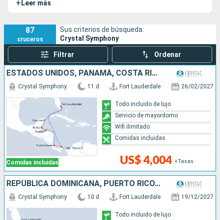
+
Leer más
cuidadosamente elegidos.
87
Sus criterios de búsqueda:
Crystal Symphony
cruceros
Filtrar
Ordenar
ESTADOS UNIDOS, PANAMÁ, COSTA RICA, HONDURAS, BELICE, MÉXICO
Crystal Symphony
11 d
Fort Lauderdale
26/02/2027
Todo incluido de lujo
Servicio de mayordomo
Wifi ilimitado
Comidas incluidas
US$ 4,004
+Tasas
Comidas incluidas
REPÚBLICA DOMINICANA, PUERTO RICO, FRANCIA, BAHAMAS, ESTADOS UNIDOS
Crystal Symphony
10 d
Fort Lauderdale
19/12/2027
Todo incluido de lujo