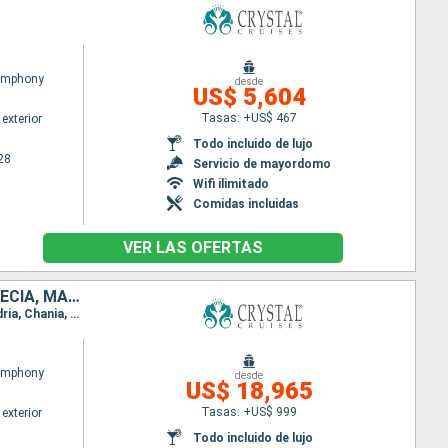
Symphony
desde
US$ 5,604
Tasas: +US$ 467
exterior
Todo incluido de lujo
28
Servicio de mayordomo
Wifi ilimitado
Comidas incluidas
VER LAS OFERTAS
EMIRATOS ÁRABES UNIDOS, OMAN, ARABIA SAUDÍ, JORDANIA, EGIPTO, GRECIA, MALTA, TÚNEZ, ITALIA, ESPAÑA
Itinerario : Dubai, Fujairah, Golfo de Oman, Salaalah, Djedda, Aqaba, Safaga, Canal de Suez, Alejandria, Chania, Katakolon, Siracusa ( Sicilia), La Valetta, Tunez, Trapani, Lipari, Sorrento, Civitavecchia - Roma, Barcelona
Symphony
desde
US$ 18,965
Tasas: +US$ 999
exterior
Todo incluido de lujo