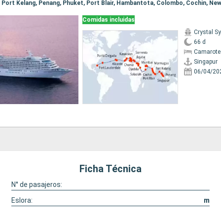
Comidas incluidas
Crystal 
66 d
Camarote 
Singapur
06/04/20
Ficha Técnica
N° de pasajeros:
Eslora:
m