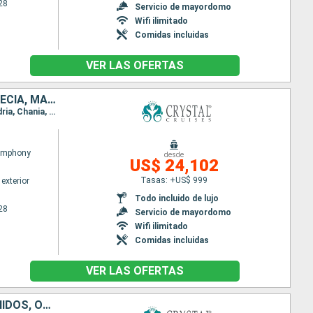
28
Servicio de mayordomo
Wifi ilimitado
Comidas incluidas
VER LAS OFERTAS
EMIRATOS ÁRABES UNIDOS, OMAN, ARABIA SAUDÍ, JORDANIA, EGIPTO, GRECIA, MALTA, TÚNEZ, ITALIA, ESPAÑA, PORTUGAL, REINO UNIDO, ESTADOS UNIDOS
Itinerario : Dubai, Fujairah, Golfo de Oman, Salaalah, Djedda, Aqaba, Safaga, Canal de Suez, Alejandria, Chania, Katakolon, Siracusa ( Sicilia), La Valetta, Tunez, Trapani, Lipari, Sorrento, Civitavecchia - Roma, Barcelona, Alicante, Motril, Ponta Delgada , Horta , Royal Naval Dockyard, Fort Lauderdale
Symphony
desde
US$ 24,102
Tasas: +US$ 999
exterior
Todo incluido de lujo
28
Servicio de mayordomo
Wifi ilimitado
Comidas incluidas
VER LAS OFERTAS
SINGAPUR, MALASIA, TAILANDIA, SRI LANKA, INDIA, EMIRATOS ÁRABES UNIDOS, OMAN, ARABIA SAUDÍ, JORDANIA, EGIPTO, GRECIA, MALTA, TÚNEZ, ITALIA, ESPAÑA, PORTUGAL, REINO UNIDO, ESTADOS UNIDOS