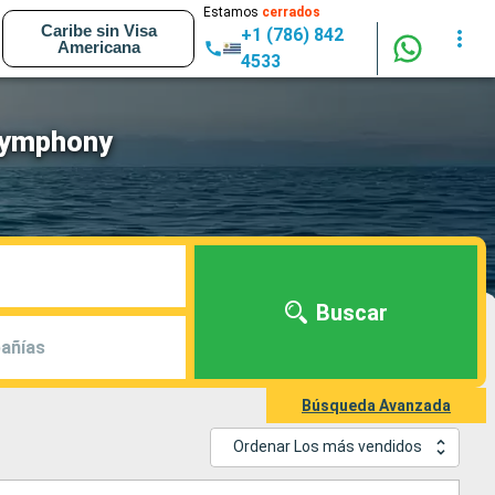
Estamos
cerrados
Caribe sin Visa
+1 (786) 842
Americana
4533
 Symphony
Buscar
añías
Búsqueda Avanzada
Ordenar Los más vendidos