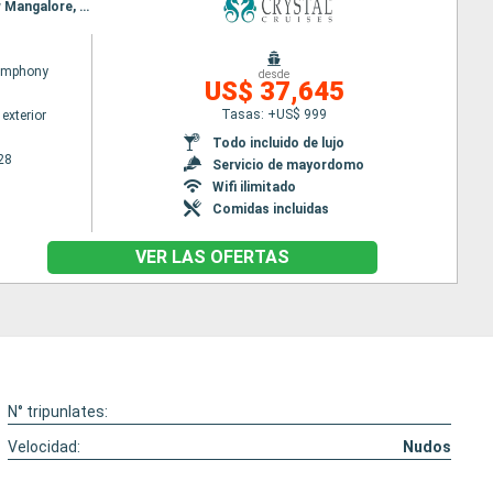
Itinerario : Singapur, Port Kelang, Penang, Phuket, Port Blair, Hambantota, Colombo, Cochin, New Mangalore, Mormugao, Mumbai, Khasab, Abu Dhabi, Dubai, Fujairah, Golfo de Oman, Salaalah, Djedda, Aqaba, Safaga, Canal de Suez, Alejandria, Chania, Katakolon, Siracusa ( Sicilia), La Valetta, Tunez, Trapani, Lipari, Sorrento, Civitavecchia - Roma, Barcelona, Alicante, Motril, Ponta Delgada , Horta , Royal Naval Dockyard, Fort Lauderdale
Symphony
desde
US$ 37,645
Tasas: +US$ 999
exterior
Todo incluido de lujo
28
Servicio de mayordomo
Wifi ilimitado
Comidas incluidas
VER LAS OFERTAS
N° tripunlates:
Velocidad:
Nudos