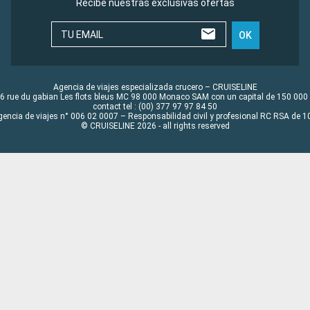
Recibe nuestras exclusivas ofertas
TU EMAIL
OK
Agencia de viajes especializada crucero – CRUISELINE
6 rue du gabian Les flots bleus MC 98 000 Monaco SAM con un capital de 150 000
contact tel : (00) 377 97 97 84 50
gencia de viajes n° 006 02 0007 – Responsabilidad civil y profesional RC RSA de
© CRUISELINE 2026 - all rights reserved