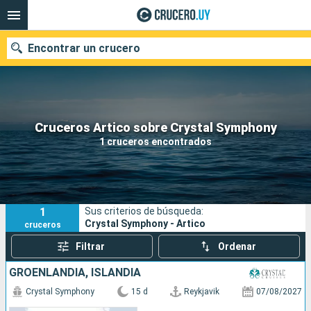
Encontrar un crucero
Nuestros destinos
Cruceros Artico sobre Crystal Symphony
1 cruceros encontrados
Fecha de salida
Puertos
Compañías
1
Sus criterios de búsqueda:
Buscar
Crystal Symphony - Artico
cruceros
Filtrar
Ordenar
GROENLANDIA, ISLANDIA
Crystal Symphony
15 d
Reykjavik
07/08/2027