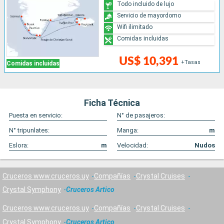
Todo incluido de lujo
Servicio de mayordomo
Wifi ilimitado
Comidas incluidas
US$ 10,391
+Tasas
Comidas incluidas
Ficha Técnica
Puesta en servicio:
N° de pasajeros:
N° tripunlates:
Manga:
m
Eslora:
m
Velocidad:
Nudos
Cruceros www.cruceros.uy
Compañías
Crystal Cruises
Crystal Symphony
Cruceros Artico
Cruceros www.cruceros.uy
Compañías
Crystal Cruises
Crystal Symphony
Cruceros Artico