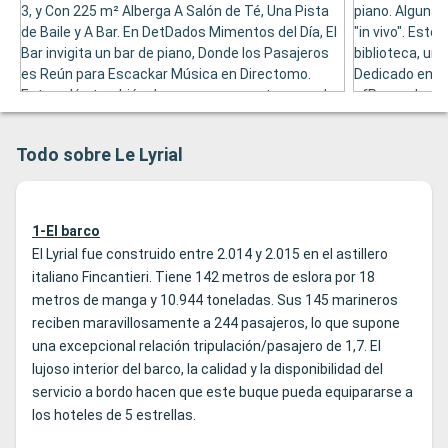
3, y Con 225 m² Alberga A Salón de Té, Una Pista
piano. Alguna
de Baile y A Bar. En DetDados Mimentos del Día, El
"in vivo". Est
Bar invigita un bar de piano, Donde los Pasajeros
biblioteca, un 
es Reún para Escackar Música en Directomo.
Dedicado en L
Este salón también da accesso a una terraza al
ofRece a Los P
aire libre. En El Interior, El Salón Tiene Capacidad
Acceder direc
para 110 Personas, mentales que El Exterior
Contemplar Los
Todo sobre Le Lyrial
Puede Acoger Hasta 30 Personas.
nave esté barc
1-El barco
El Lyrial fue construido entre 2.014 y 2.015 en el astillero
italiano Fincantieri. Tiene 142 metros de eslora por 18
metros de manga y 10.944 toneladas. Sus 145 marineros
reciben maravillosamente a 244 pasajeros, lo que supone
una excepcional relación tripulación/pasajero de 1,7. El
lujoso interior del barco, la calidad y la disponibilidad del
servicio a bordo hacen que este buque pueda equipararse a
los hoteles de 5 estrellas.