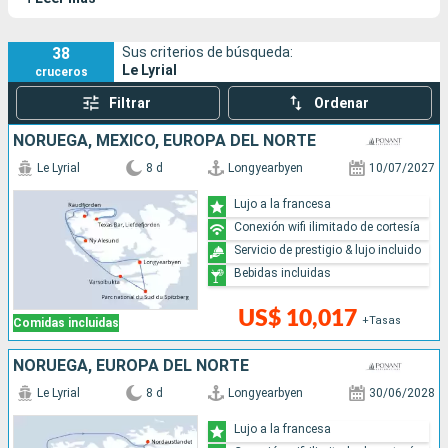
38
Sus criterios de búsqueda:
Le Lyrial
cruceros
Filtrar
Ordenar
NORUEGA, MÉXICO, EUROPA DEL NORTE
Le Lyrial
8 d
Longyearbyen
10/07/2027
Lujo a la francesa
Conexión wifi ilimitado de cortesía
Servicio de prestigio & lujo incluido
Bebidas incluidas
US$ 10,017
+Tasas
Comidas incluidas
NORUEGA, EUROPA DEL NORTE
Le Lyrial
8 d
Longyearbyen
30/06/2028
Lujo a la francesa