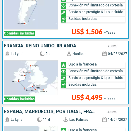
Conexión wifi ilimitado de cortesía
Servicio de prestigio & lujo incluido
Bebidas incluidas
US$ 1,506
+Tasas
Comidas incluidas
FRANCIA, REINO UNIDO, IRLANDA
Le Lyrial
9 d
Honfleur
04/05/2027
Lujo a la francesa
Conexión wifi ilimitado de cortesía
Servicio de prestigio & lujo incluido
Bebidas incluidas
US$ 4,495
+Tasas
Comidas incluidas
ESPAÑA, MARRUECOS, PORTUGAL, FRANCIA
Le Lyrial
11 d
Las Palmas
14/04/2027
Lujo a la francesa