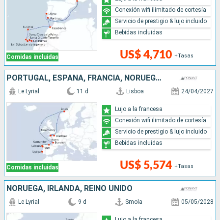
Conexión wifi ilimitado de cortesía
Servicio de prestigio & lujo incluido
Bebidas incluidas
US$ 4,710
+Tasas
Comidas incluidas
PORTUGAL, ESPAÑA, FRANCIA, NORUEGA, REINO UNIDO
Le Lyrial
11 d
Lisboa
24/04/2027
Lujo a la francesa
Conexión wifi ilimitado de cortesía
Servicio de prestigio & lujo incluido
Bebidas incluidas
US$ 5,574
+Tasas
Comidas incluidas
NORUEGA, IRLANDA, REINO UNIDO
Le Lyrial
9 d
Smola
05/05/2028
Lujo a la francesa