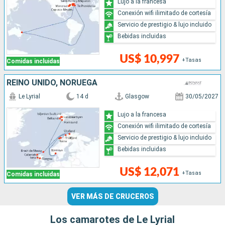
Lujo a la francesa
Conexión wifi ilimitado de cortesía
Servicio de prestigio & lujo incluido
Bebidas incluidas
US$ 10,997
+Tasas
Comidas incluidas
REINO UNIDO, NORUEGA
Le Lyrial
14 d
Glasgow
30/05/2027
Lujo a la francesa
Conexión wifi ilimitado de cortesía
Servicio de prestigio & lujo incluido
Bebidas incluidas
US$ 12,071
+Tasas
Comidas incluidas
VER MÁS DE CRUCEROS
Los camarotes de Le Lyrial