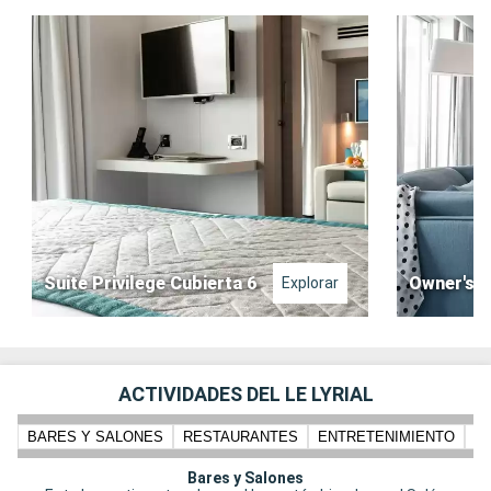
Suite Privilege Cubierta 6
Owner's S
Explorar
ACTIVIDADES DEL LE LYRIAL
BARES Y SALONES
RESTAURANTES
ENTRETENIMIENTO
PI
Bares y Salones