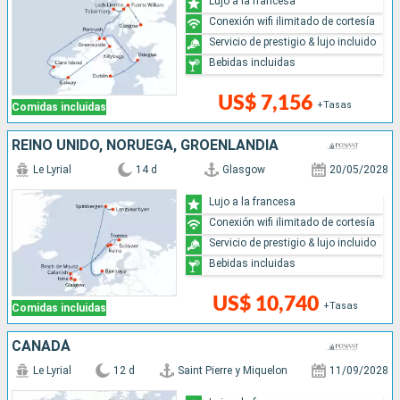
Lujo a la francesa
Conexión wifi ilimitado de cortesía
Servicio de prestigio & lujo incluido
Bebidas incluidas
US$ 7,156
+Tasas
Comidas incluidas
REINO UNIDO, NORUEGA, GROENLANDIA
Le Lyrial
14 d
Glasgow
20/05/2028
Lujo a la francesa
Conexión wifi ilimitado de cortesía
Servicio de prestigio & lujo incluido
Bebidas incluidas
US$ 10,740
+Tasas
Comidas incluidas
CANADÁ
Le Lyrial
12 d
Saint Pierre y Miquelon
11/09/2028