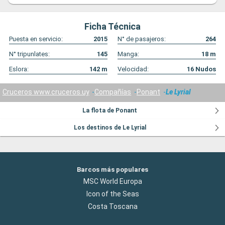
Ficha Técnica
Puesta en servicio:
2015
N° de pasajeros:
264
N° tripunlates:
145
Manga:
18
m
Eslora:
142
m
Velocidad:
16
Nudos
Cruceros www.cruceros.uy
Compañías
Ponant
Le Lyrial
La flota de Ponant
Los destinos de Le Lyrial
Barcos más populares
MSC World Europa
Icon of the Seas
Costa Toscana