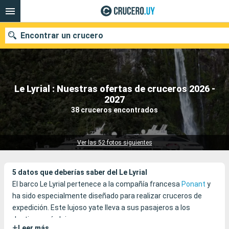
Encontrar un crucero
Le Lyrial : Nuestras ofertas de cruceros 2026 -
Nuestros destinos
2027
38 cruceros encontrados
Fecha de salida
Puertos
Compañías
Ver las 52 fotos siguientes
Buscar
5 datos que deberías saber del Le Lyrial
El barco Le Lyrial pertenece a la compañía francesa
Ponant
y
ha sido especialmente diseñado para realizar cruceros de
expedición. Este lujoso yate lleva a sus pasajeros a los
destinos más lejanos.
+
Leer más