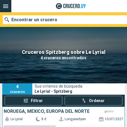
Encontrar un crucero
Nuestros destinos
Cruceros Spitzberg sobre Le Lyrial
4 cruceros encontrados
Fecha de salida
Puertos
Compañías
4
Sus criterios de búsqueda:
Buscar
Le Lyrial - Spitzberg
cruceros
Filtrar
Ordenar
NORUEGA, MÉXICO, EUROPA DEL NORTE
Le Lyrial
8 d
Longyearbyen
10/07/2027