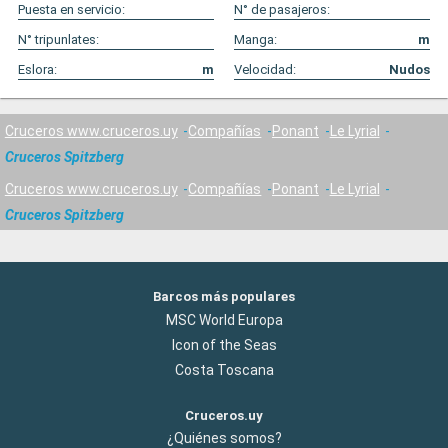
Puesta en servicio:
N° de pasajeros:
N° tripunlates:
Manga:
m
Eslora:
m
Velocidad:
Nudos
Cruceros www.cruceros.uy
Compañías
Ponant
Le Lyrial
Cruceros Spitzberg
Cruceros www.cruceros.uy
Compañías
Ponant
Le Lyrial
Cruceros Spitzberg
Barcos más populares
MSC World Europa
Icon of the Seas
Costa Toscana
Cruceros.uy
¿Quiénes somos?