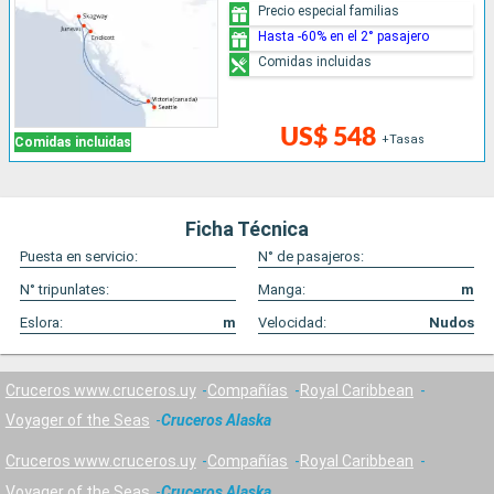
Precio especial familias
Hasta -60% en el 2° pasajero
Comidas incluidas
US$ 548
+Tasas
Comidas incluidas
Ficha Técnica
Puesta en servicio:
N° de pasajeros:
N° tripunlates:
Manga:
m
Eslora:
m
Velocidad:
Nudos
Cruceros www.cruceros.uy
Compañías
Royal Caribbean
Voyager of the Seas
Cruceros Alaska
Cruceros www.cruceros.uy
Compañías
Royal Caribbean
Voyager of the Seas
Cruceros Alaska