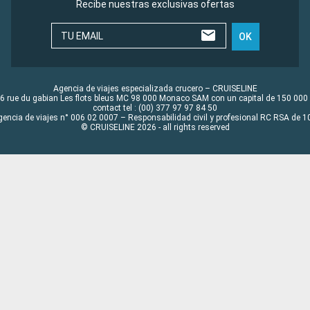
Recibe nuestras exclusivas ofertas
TU EMAIL
OK
Agencia de viajes especializada crucero – CRUISELINE
6 rue du gabian Les flots bleus MC 98 000 Monaco SAM con un capital de 150 000
contact tel : (00) 377 97 97 84 50
gencia de viajes n° 006 02 0007 – Responsabilidad civil y profesional RC RSA de
© CRUISELINE 2026 - all rights reserved