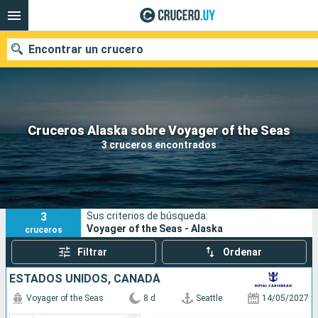
Encontrar un crucero
Nuestros destinos
Cruceros Alaska sobre Voyager of the Seas
3 cruceros encontrados
Fecha de salida
Puertos
Compañías
3
Sus criterios de búsqueda:
Buscar
Voyager of the Seas - Alaska
cruceros
Filtrar
Ordenar
ESTADOS UNIDOS, CANADÁ
Voyager of the Seas
8 d
Seattle
14/05/2027