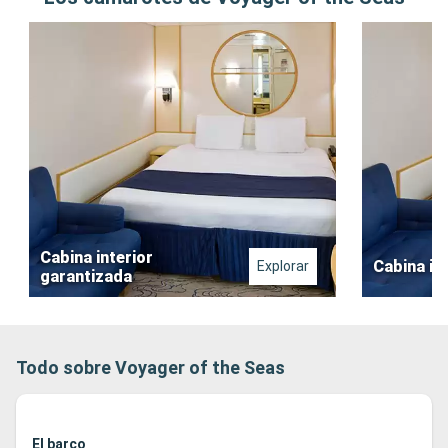
Cabina interior
Cabina in
Explorar
garantizada
Todo sobre Voyager of the Seas
El barco