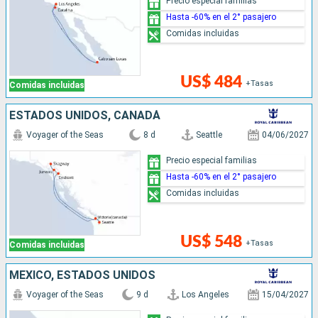
Precio especial familias
Hasta -60% en el 2° pasajero
Comidas incluidas
US$ 484
+Tasas
Comidas incluidas
ESTADOS UNIDOS, CANADÁ
Voyager of the Seas
8 d
Seattle
04/06/2027
Precio especial familias
Hasta -60% en el 2° pasajero
Comidas incluidas
US$ 548
+Tasas
Comidas incluidas
MÉXICO, ESTADOS UNIDOS
Voyager of the Seas
9 d
Los Angeles
15/04/2027