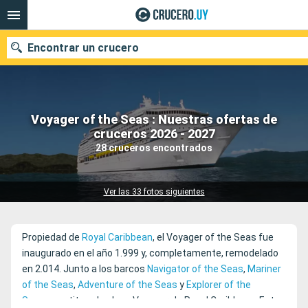
Encontrar un crucero
Voyager of the Seas : Nuestras ofertas de
Nuestros destinos
cruceros 2026 - 2027
28 cruceros encontrados
Fecha de salida
Puertos
Compañías
Ver las 33 fotos siguientes
Buscar
Propiedad de
Royal Caribbean
, el Voyager of the Seas fue
inaugurado en el año 1.999 y, completamente, remodelado
en 2.014. Junto a los barcos
Navigator of the Seas
,
Mariner
of the Seas
,
Adventure of the Seas
y
Explorer of the
Seas
constituye la clase Voyager de Royal Caribbean. Este