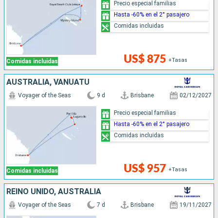
Precio especial familias
Hasta -60% en el 2° pasajero
Comidas incluidas
US$ 875
+Tasas
Comidas incluidas
AUSTRALIA, VANUATU
Voyager of the Seas
9 d
Brisbane
02/12/2027
Precio especial familias
Hasta -60% en el 2° pasajero
Comidas incluidas
US$ 957
+Tasas
Comidas incluidas
REINO UNIDO, AUSTRALIA
Voyager of the Seas
7 d
Brisbane
19/11/2027