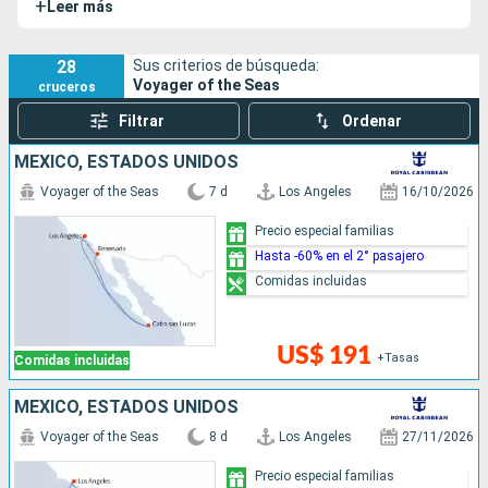
+
Leer más
barco es conocido por sus numerosos entretenimientos.
28
Sus criterios de búsqueda:
Voyager of the Seas
cruceros
Filtrar
Ordenar
MÉXICO, ESTADOS UNIDOS
Voyager of the Seas
7 d
Los Angeles
16/10/2026
Precio especial familias
Hasta -60% en el 2° pasajero
Comidas incluidas
US$ 191
+Tasas
Comidas incluidas
MÉXICO, ESTADOS UNIDOS
Voyager of the Seas
8 d
Los Angeles
27/11/2026
Precio especial familias