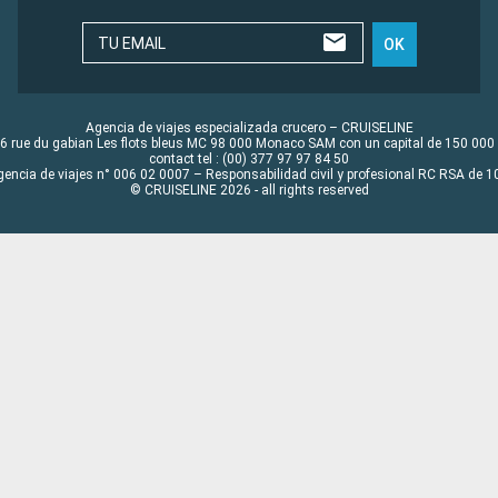
TU EMAIL
OK
Agencia de viajes especializada crucero – CRUISELINE
6 rue du gabian Les flots bleus MC 98 000 Monaco SAM con un capital de 150 000
contact tel : (00) 377 97 97 84 50
gencia de viajes n° 006 02 0007 – Responsabilidad civil y profesional RC RSA de
© CRUISELINE 2026 - all rights reserved