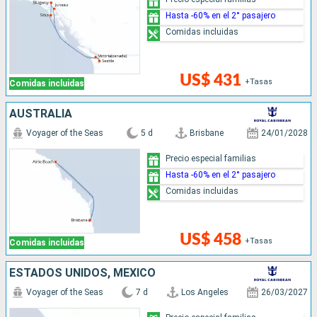
Hasta -60% en el 2° pasajero
Comidas incluidas
US$ 431
+Tasas
Comidas incluidas
AUSTRALIA
Voyager of the Seas
5 d
Brisbane
24/01/2028
Precio especial familias
Hasta -60% en el 2° pasajero
Comidas incluidas
US$ 458
+Tasas
Comidas incluidas
ESTADOS UNIDOS, MÉXICO
Voyager of the Seas
7 d
Los Angeles
26/03/2027