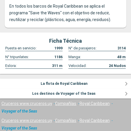
En todos los barcos de Royal Caribbean se aplica el
programa "Save the Waves" con el objetivo de reducir,
reutilizar y reciclar (plásticos, agua, energía, residuos).
Ficha Técnica
Puesta en servicio:
1999
N° de pasajeros:
3114
N° tripunlates:
1186
Manga:
48
m
Eslora:
311
m
Velocidad:
24
Nudos
La flota de Royal Caribbean
Los destinos de Voyager of the Seas
Cruceros www.cruceros.uy
Compañías
Royal Caribbean
Voyager of the Seas
Cruceros www.cruceros.uy
Compañías
Royal Caribbean
Voyager of the Seas