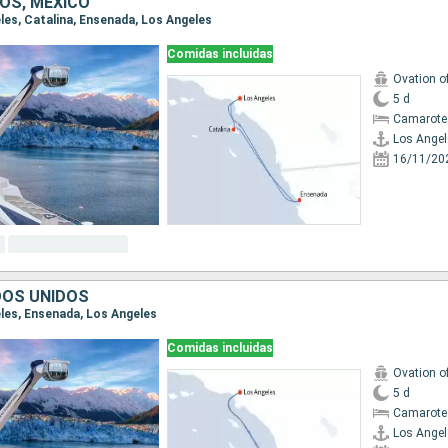
OS, MÉXICO
eles, Catalina, Ensenada, Los Angeles
Comidas incluidas
Ovation o
5 d
Camarote
Los Angel
16/11/20
DOS UNIDOS
eles, Ensenada, Los Angeles
Comidas incluidas
Ovation o
5 d
Camarote
Los Angel