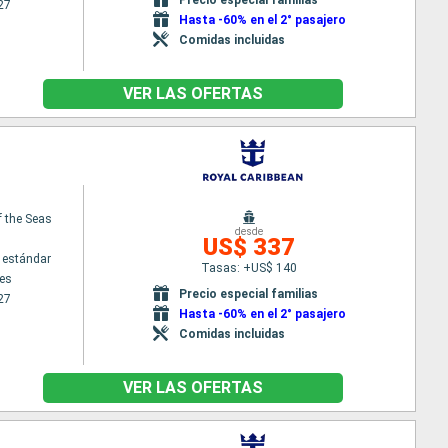
27
Hasta -60% en el 2° pasajero
Comidas incluidas
VER LAS OFERTAS
f the Seas
desde
US$ 337
 estándar
Tasas: +US$ 140
es
Precio especial familias
27
Hasta -60% en el 2° pasajero
Comidas incluidas
VER LAS OFERTAS