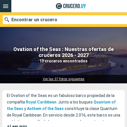
Encontrar un crucero
Ovation of the Seas : Nuestras ofertas de
Nuestros destinos
cruceros 2026 - 2027
13 cruceros encontrados
Fecha de salida
Puertos
Compañías
Ver las 37 fotos siguientes
Buscar
El Ovation of the Seas es un fabuloso barco propiedad de la
compañía
Royal Caribbean
. Junto a los buques
Quantum of
the Seas
y
Anthem of the Seas
constituye la clase Quantum
de Royal Caribbean. En servicio desde 2.016, este barco es una
auténtica maravilla de los mares que incluye, entre otras
+
Leer más