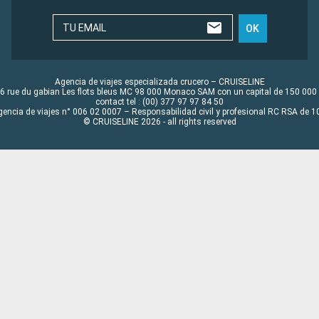
TU EMAIL
OK
Agencia de viajes especializada crucero – CRUISELINE
6 rue du gabian Les flots bleus MC 98 000 Monaco SAM con un capital de 150 000
contact tel : (00) 377 97 97 84 50
gencia de viajes n° 006 02 0007 – Responsabilidad civil y profesional RC RSA de
© CRUISELINE 2026 - all rights reserved