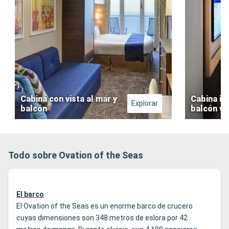
Cabina con vista al mar y
Cabina in
Explorar
balcón
balcón vir
Todo sobre Ovation of the Seas
El barco
El Ovation of the Seas es un enorme barco de crucero
cuyas dimensiones son 348 metros de eslora por 42