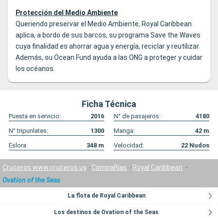
Protección del Medio Ambiente
Queriendo preservar el Medio Ambiente, Royal Caribbean
aplica, a bordo de sus barcos, su programa Save the Waves
cuya finalidad es ahorrar agua y energía, reciclar y reutilizar.
Además, su Ocean Fund ayuda a las ONG a proteger y cuidar
los océanos.
Ficha Técnica
Puesta en servicio:
2016
N° de pasajeros:
4180
N° tripunlates:
1300
Manga:
42
m
Eslora:
348
m
Velocidad:
22
Nudos
Cruceros www.cruceros.uy
Compañías
Royal Caribbean
Ovation of the Seas
La flota de Royal Caribbean
Los destinos de Ovation of the Seas