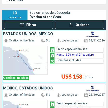
muchas instalaciones, un simulador de caída libre y la cápsula
North Star.
13
Sus criterios de búsqueda:
Ovation of the Seas
cruceros
Filtrar
Ordenar
ESTADOS UNIDOS, MÉXICO
Ovation of the Seas
5 d
Los Angeles
09/11/2026
Precio especial familias
Hasta -60% en el 2° pasajero
Comidas incluidas
US$ 158
+Tasas
Comidas incluidas
MÉXICO, ESTADOS UNIDOS
Ovation of the Seas
5 d
Los Angeles
25/10/2027
Precio especial familias