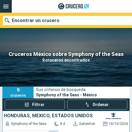
Encontrar un crucero
Nuestros destinos
Cruceros México sobre Symphony of the Seas
9 cruceros encontrados
Fecha de salida
Puertos
Compañías
9
Sus criterios de búsqueda:
Buscar
Symphony of the Seas - México
cruceros
Filtrar
Ordenar
HONDURAS, MÉXICO, ESTADOS UNIDOS
Symphony of the Seas
8 d
Galveston
18/10/2026