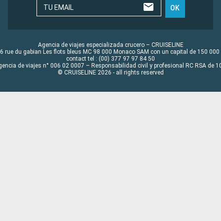
TU EMAIL
OK
Agencia de viajes especializada crucero – CRUISELINE
6 rue du gabian Les flots bleus MC 98 000 Monaco SAM con un capital de 150 000
contact tel : (00) 377 97 97 84 50
gencia de viajes n° 006 02 0007 – Responsabilidad civil y profesional RC RSA de
© CRUISELINE 2026 - all rights reserved