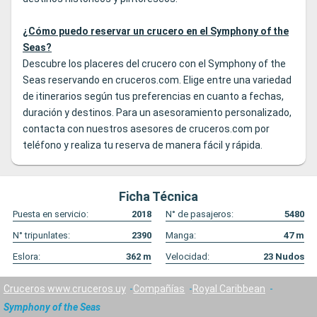
¿Cómo puedo reservar un crucero en el Symphony of the
Seas?
Descubre los placeres del crucero con el Symphony of the
Seas reservando en cruceros.com. Elige entre una variedad
de itinerarios según tus preferencias en cuanto a fechas,
duración y destinos. Para un asesoramiento personalizado,
contacta con nuestros asesores de cruceros.com por
teléfono y realiza tu reserva de manera fácil y rápida.
Ficha Técnica
Puesta en servicio:
2018
N° de pasajeros:
5480
N° tripunlates:
2390
Manga:
47
m
Eslora:
362
m
Velocidad:
23
Nudos
Cruceros www.cruceros.uy
Compañías
Royal Caribbean
Symphony of the Seas