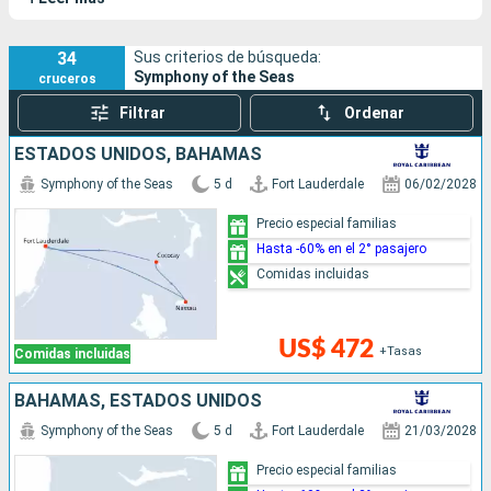
Symphony of the Seas pertenece a la clase Oasis, cuyos
barcos se destacan por su tamaño impresionante y su amplia
gama de entretenimientos para toda la familia.
34
Sus criterios de búsqueda:
Symphony of the Seas
cruceros
Filtrar
Ordenar
ESTADOS UNIDOS, BAHAMAS
Symphony of the Seas
5 d
Fort Lauderdale
06/02/2028
Precio especial familias
Hasta -60% en el 2° pasajero
Comidas incluidas
US$ 472
+Tasas
Comidas incluidas
BAHAMAS, ESTADOS UNIDOS
Symphony of the Seas
5 d
Fort Lauderdale
21/03/2028
Precio especial familias