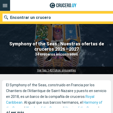
Encontrar un crucero
Symphony of the Seas : Nuestras ofertas de
Nuestros destinos
cruceros 2026 - 2027
34 cruceros encontrados
Fecha de salida
Puertos
Compañías
Ver las 143 fotos siguientes
Buscar
El Symphony of the Seas, construido en Francia por los
Chantiers de l'Atlantique de Saint-Nazaire y puesto en servicio
en 2018, es un barco de la compañía de cruceros
Royal
Caribbean
. Al igual que sus barcos hermanos, el
Harmony of
the Seas
, el
Wonder of the Seas
y el
Utopia of the Seas
, el
+
Leer más