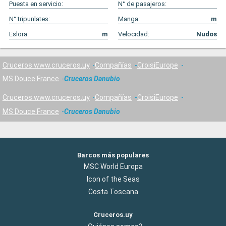
Puesta en servicio:
N° de pasajeros:
N° tripunlates:
Manga:
m
Eslora:
m
Velocidad:
Nudos
Cruceros www.cruceros.uy
Compañías
CroisiEurope
MS Douce France
Cruceros Danubio
Cruceros www.cruceros.uy
Compañías
CroisiEurope
MS Douce France
Cruceros Danubio
Barcos más populares
MSC World Europa
Icon of the Seas
Costa Toscana
Cruceros.uy