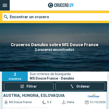
Encontrar un crucero
Nuestros destinos
Cruceros Danubio sobre MS Douce France
2 cruceros encontrados
Fecha de salida
Puertos
Compañías
2
Sus criterios de búsqueda:
Buscar
MS Douce France - Danubio
cruceros
Filtrar
Ordenar
AUSTRIA, HUNGRÍA, ESLOVAQUIA
MS Douce France
5 d
Viena
31/10/2026