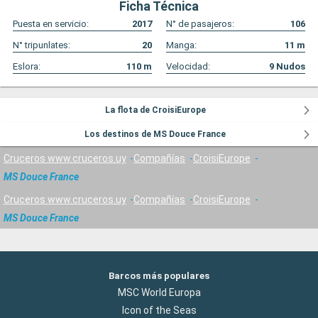
Ficha Técnica
Puesta en servicio:
2017
N° de pasajeros:
106
N° tripunlates:
20
Manga:
11
m
Eslora:
110
m
Velocidad:
9
Nudos
La flota de CroisiEurope
Los destinos de MS Douce France
Cruceros www.cruceros.uy
Compañías
CroisiEurope
MS Douce France
Cruceros www.cruceros.uy
Compañías
CroisiEurope
MS Douce France
Barcos más populares
MSC World Europa
Icon of the Seas