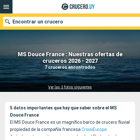
Encontrar un crucero
MS Douce France : Nuestras ofertas de
Nuestros destinos
cruceros 2026 - 2027
7 cruceros encontrados
Fecha de salida
Puertos
Compañías
Ver las 3 fotos siguientes
Buscar
5 datos importantes que hay que saber sobre el MS
Douce France
El MS Douce France es un magnífico barco de crucero fluvial
propiedad de la compañía francesa
CroisiEurope
.
Actualmente sus itinerarios van desde el Rin hasta el