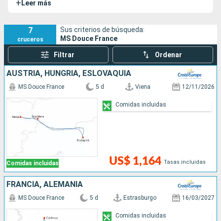
+
Leer más
Danubio ofreciendo excepcionales cruceros transeuropeos.
7
Sus criterios de búsqueda:
MS Douce France
cruceros
Filtrar
Ordenar
AUSTRIA, HUNGRÍA, ESLOVAQUIA
MS Douce France
5 d
Viena
12/11/2026
Comidas incluidas
US$ 1,164
Tasas incluidas
Comidas incluidas
FRANCIA, ALEMANIA
MS Douce France
5 d
Estrasburgo
16/03/2027
Comidas incluidas